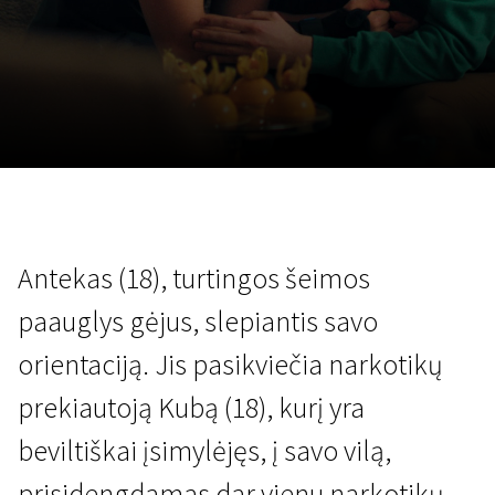
Lapkričio 5 - 22
2026
Antekas (18), turtingos šeimos
paauglys gėjus, slepiantis savo
orientaciją. Jis pasikviečia narkotikų
prekiautoją Kubą (18), kurį yra
beviltiškai įsimylėjęs, į savo vilą,
prisidengdamas dar vienu narkotikų