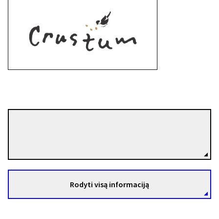
Mateusz Pacewicz
Režisierius(-ė)
Rodyti visą informaciją