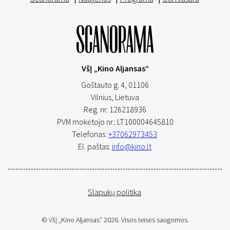
VšĮ „Kino Aljansas“
Goštauto g. 4, 01106
Vilnius,
Lietuva
Reg. nr. 126218936
PVM mokėtojo nr.: LT100004645810
Telefonas:
+37062973453
El. paštas:
info@kino.lt
Slapukų politika
© VšĮ „Kino Aljansas“ 2026. Visos teisės saugomos.