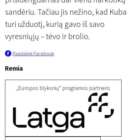
sandėriu. Tačiau jis nežino, kad Kuba
turi užduotį, kurią gavo iš savo
vyresniųjų – tėvo ir brolio.
Pasidalink Facebook
Trumpametražių filmų konkursas EUROPOS BLYKSNIAI
Stimuliantai ir empatogenai
Remia
25 min. | Drama, Brendimo istorija | N-13
„Europos blyksnių“ programos partneris