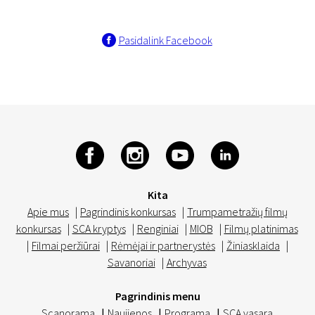
Pasidalink Facebook
Kita
Apie mus
|
Pagrindinis konkursas
|
Trumpametražių filmų
konkursas
|
SCA kryptys
|
Renginiai
|
MIOB
|
Filmų platinimas
|
Filmai peržiūrai
|
Rėmėjai ir partnerystės
|
Žiniasklaida
|
Savanoriai
|
Archyvas
Pagrindinis menu
Scanorama
|
Naujienos
|
Programa
|
SCA vasara