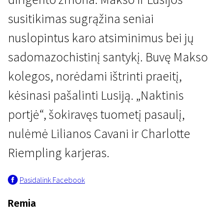
susitikimas sugrąžina seniai
nuslopintus karo atsiminimus bei jų
sadomazochistinį santykį. Buvę Makso
kolegos, norėdami ištrinti praeitį,
Iš arčiau
kėsinasi pašalinti Lusiją. „Naktinis
Naktinis portjė
portjė“, šokiravęs tuometį pasaulį,
1 val. 58 min. | Drama, Psichologinis | N-16
nulėmė Lilianos Cavani ir Charlotte
Riempling karjeras.
Pasidalink Facebook
Remia