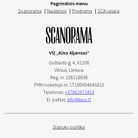
Pagrindinis menu
Scanorama
|
Naujienos
|
Programa
|
SCA vasara
VšĮ „Kino Aljansas“
Goštauto g. 4, 01106
Vilnius,
Lietuva
Reg. nr. 126218936
PVM mokėtojo nr.: LT100004645810
Telefonas:
+37062973453
El. paštas:
info@kino.lt
Slapukų politika