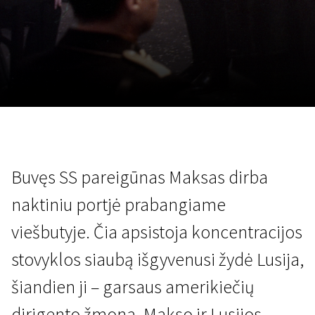
Lapkričio 5 - 22
2026
Buvęs SS pareigūnas Maksas dirba
naktiniu portjė prabangiame
viešbutyje. Čia apsistoja koncentracijos
stovyklos siaubą išgyvenusi žydė Lusija,
šiandien ji – garsaus amerikiečių
dirigento žmona. Makso ir Lusijos