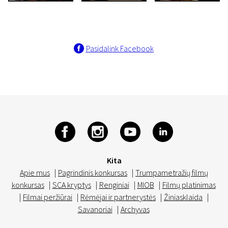
Pasidalink Facebook
Kita
Apie mus
|
Pagrindinis konkursas
|
Trumpametražių filmų
konkursas
|
SCA kryptys
|
Renginiai
|
MIOB
|
Filmų platinimas
|
Filmai peržiūrai
|
Rėmėjai ir partnerystės
|
Žiniasklaida
|
Savanoriai
|
Archyvas