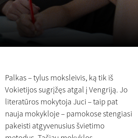
Lapkričio 5 - 22
2026
Palkas – tylus moksleivis, ką tik iš
Vokietijos sugrįžęs atgal į Vengriją. Jo
literatūros mokytoja Juci – taip pat
nauja mokykloje – pamokose stengiasi
pakeisti atgyvenusius švietimo
metodus. Tačiau mokyklos