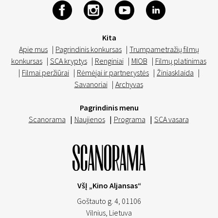
Kita
Apie mus
|
Pagrindinis konkursas
|
Trumpametražių filmų
konkursas
|
SCA kryptys
|
Renginiai
|
MIOB
|
Filmų platinimas
|
Filmai peržiūrai
|
Rėmėjai ir partnerystės
|
Žiniasklaida
|
Savanoriai
|
Archyvas
Pagrindinis menu
Scanorama
|
Naujienos
|
Programa
|
SCA vasara
VšĮ „Kino Aljansas“
Goštauto g. 4, 01106
Vilnius,
Lietuva