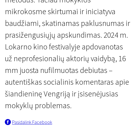
mikrokosme skirtumai ir iniciatyva
baudžiami, skatinamas paklusnumas ir
prasižengusiųjų apskundimas. 2024 m.
Lokarno kino festivalyje apdovanotas
Kertant Europą
už neprofesionalių aktorių vaidybą, 16
Juodas taškas
mm juosta nufilmuotas debiutas –
1 val. 59 min. | Drama | N-13
autentiškas socialinis komentaras apie
šiandieninę Vengriją ir įsisenėjusias
mokyklų problemas.
Pasidalink Facebook