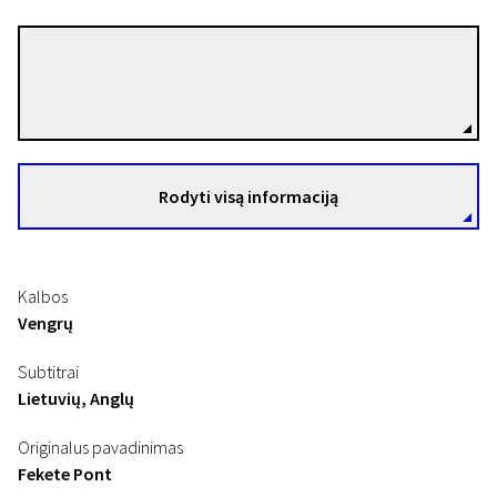
Bálint Szimler
Režisierius(-ė)
Rodyti visą informaciją
Kalbos
Vengrų
Subtitrai
Lietuvių, Anglų
Originalus pavadinimas
Fekete Pont