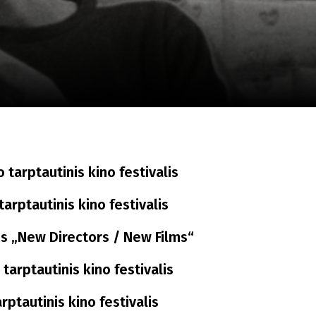
a
SCA vasara
...
o tarptautinis kino festivalis
arptautinis kino festivalis
is „New Directors / New Films“
 tarptautinis kino festivalis
rptautinis kino festivalis