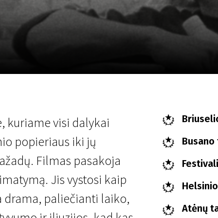
LT
Scanorama
Naujienos
Program
Briuseli
, kuriame visi dalykai
nio popieriaus iki jų
Busano t
 pažadų. Filmas pasakoja
Festival
simatymą. Jis vystosi kaip
Helsinio
rama, paliečianti laiko,
Atėnų ta
vumo ir iliuzijos, kad kas