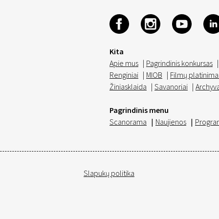
Kita
Apie mus
|
Pagrindinis konkursas
|
Renginiai
|
MIOB
|
Filmų platinima
Žiniasklaida
|
Savanoriai
|
Archyv
Pagrindinis menu
Scanorama
|
Naujienos
|
Progra
Slapukų politika