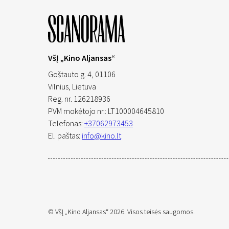
VšĮ „Kino Aljansas“
Goštauto g. 4, 01106
Vilnius,
Lietuva
Reg. nr. 126218936
PVM mokėtojo nr.: LT100004645810
Telefonas:
+37062973453
El. paštas:
info@kino.lt
© VšĮ „Kino Aljansas“ 2026. Visos teisės saugomos.