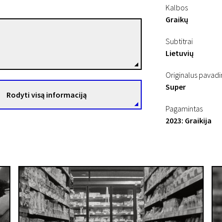
Kalbos
Graikų
Nikolas Kouloglou
Subtitrai
Režisierius(-ė)
Lietuvių
Originalus pavad
Super
Rodyti visą informaciją
Pagamintas
2023: Graikija