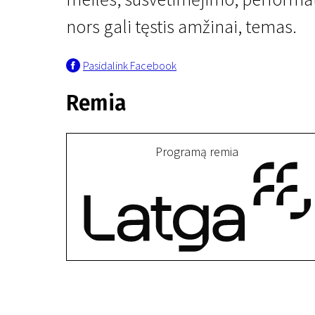
nors gali tęstis amžinai, temas.
Pasidalink Facebook
Remia
III programa
Programą remia
Super
20 min. | Drama | N-13