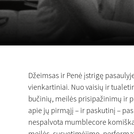
Lapkričio 5 - 22
2026
Džeimsas ir Penė įstrigę pasaulyje
vienkartiniai. Nuo vaisių ir tualeti
bučinių, meilės prisipažinimų ir
apie jų pirmąjį – ir paskutinį – pa
nespalvota mumblecore komiška d
meilės, susvetimėjimo, performaty