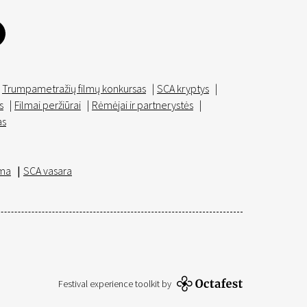
Trumpametražių filmų konkursas
|
SCA kryptys
|
s
|
Filmai peržiūrai
|
Rėmėjai ir partnerystės
|
as
ma
|
SCA vasara
Festival experience toolkit by