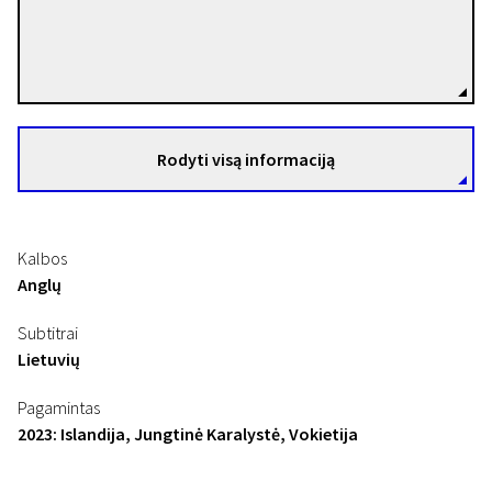
Hafsteinn Gunnar Sigurðsson
Režisierius(-ė)
Rodyti visą informaciją
Kalbos
Anglų
Subtitrai
Lietuvių
Pagamintas
2023: Islandija, Jungtinė Karalystė, Vokietija