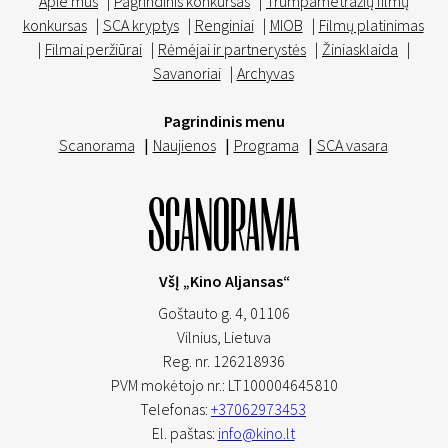
Apie mus
|
Pagrindinis konkursas
|
Trumpametražių filmų
konkursas
|
SCA kryptys
|
Renginiai
|
MIOB
|
Filmų platinimas
|
Filmai peržiūrai
|
Rėmėjai ir partnerystės
|
Žiniasklaida
|
Savanoriai
|
Archyvas
Pagrindinis menu
Scanorama
|
Naujienos
|
Programa
|
SCA vasara
VšĮ „Kino Aljansas“
Goštauto g. 4, 01106
Vilnius,
Lietuva
Reg. nr. 126218936
PVM mokėtojo nr.: LT100004645810
Telefonas:
+37062973453
El. paštas:
info@kino.lt