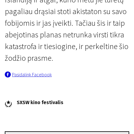
pagaliau drąsiai stoti akistaton su savo
fobijomis ir jas įveikti. Tačiau šis ir taip
abejotinas planas netrunka virsti tikra
katastrofa ir tiesiogine, ir perkeltine šio
Naujienos iš Šiaurės
žodžio prasme.
Šiaurietiški patogumai
Pasidalink Facebook
1 val. 37 min. | Komedija | N-13
SXSW kino festivalis