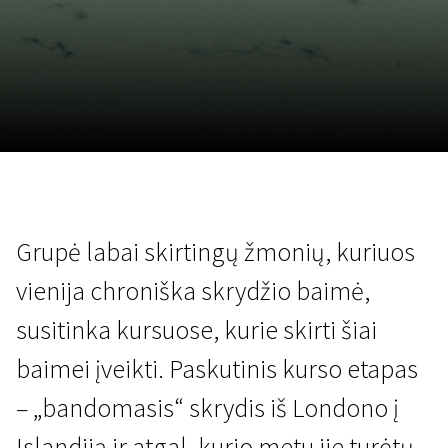
Lapkričio 5 - 22
2026
Grupė labai skirtingų žmonių, kuriuos
vienija chroniška skrydžio baimė,
susitinka kursuose, kurie skirti šiai
baimei įveikti. Paskutinis kurso etapas
– „bandomasis“ skrydis iš Londono į
Islandiją ir atgal, kurio metu jie turėtų