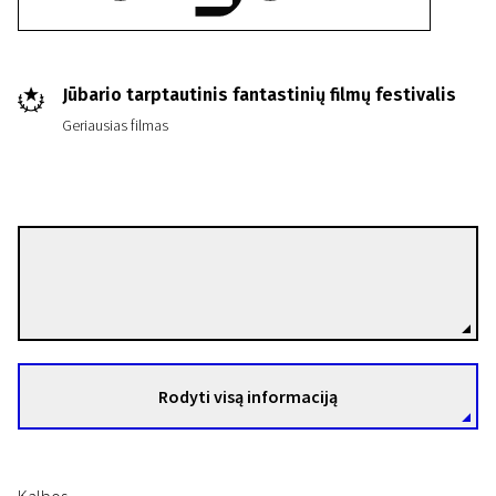
Jūbario tarptautinis fantastinių filmų festivalis
Geriausias filmas
Pijus Mačiulskis
Režisierius(-ė)
Rodyti visą informaciją