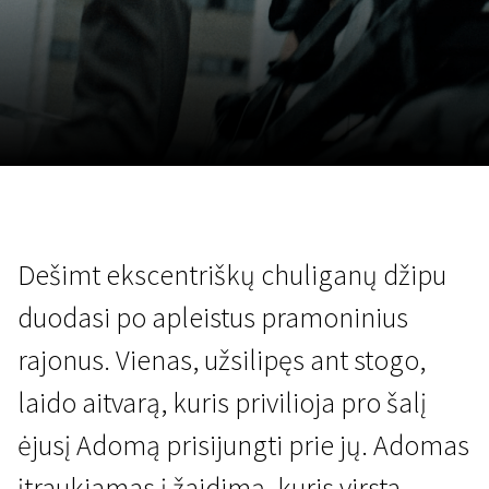
Lapkričio 5 - 22
2026
Dešimt ekscentriškų chuliganų džipu
duodasi po apleistus pramoninius
rajonus. Vienas, užsilipęs ant stogo,
laido aitvarą, kuris privilioja pro šalį
ėjusį Adomą prisijungti prie jų. Adomas
įtraukiamas į žaidimą, kuris virsta