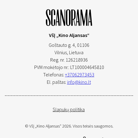
VšĮ „Kino Aljansas“
Goštauto g. 4, 01106
Vilnius,
Lietuva
Reg. nr. 126218936
PVM mokėtojo nr.: LT100004645810
Telefonas:
+37062973453
El. paštas:
info@kino.lt
Slapukų politika
© VšĮ „Kino Aljansas“ 2026. Visos teisės saugomos.