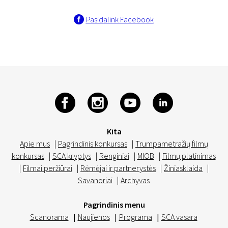
Pasidalink Facebook
Kita
Apie mus
|
Pagrindinis konkursas
|
Trumpametražių filmų
konkursas
|
SCA kryptys
|
Renginiai
|
MIOB
|
Filmų platinimas
|
Filmai peržiūrai
|
Rėmėjai ir partnerystės
|
Žiniasklaida
|
Savanoriai
|
Archyvas
Pagrindinis menu
Scanorama
|
Naujienos
|
Programa
|
SCA vasara