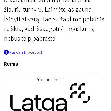
žiauriu turnyru. Laimėtojas gauna
laidyti aitvarą. Tačiau žaidimo pobūdis
reiškia, kad išsaugoti žmogiškumą
nebus taip paprasta.
IV programa
Pasidalink Facebook
Naiku
20 min. | Drama | N-13
Remia
Programą remia