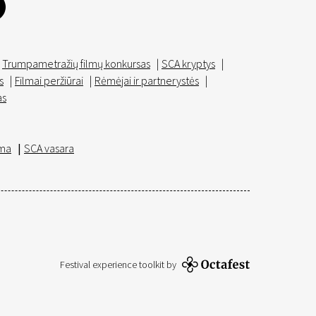
Trumpametražių filmų konkursas
|
SCA kryptys
|
s
|
Filmai peržiūrai
|
Rėmėjai ir partnerystės
|
as
ma
|
SCA vasara
Festival experience toolkit by