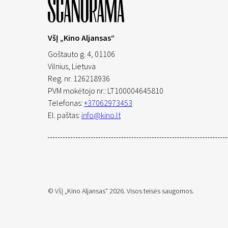
VšĮ „Kino Aljansas“
Goštauto g. 4, 01106
Vilnius,
Lietuva
Reg. nr. 126218936
PVM mokėtojo nr.: LT100004645810
Telefonas:
+37062973453
El. paštas:
info@kino.lt
© VšĮ „Kino Aljansas“ 2026. Visos teisės saugomos.