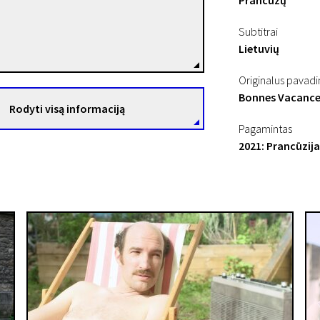
Prancūzų
Paul Hirsch
Subtitrai
Režisierius(-ė)
Lietuvių
Originalus pavad
Bonnes Vacance
Rodyti visą informaciją
Pagamintas
2021: Prancūzija