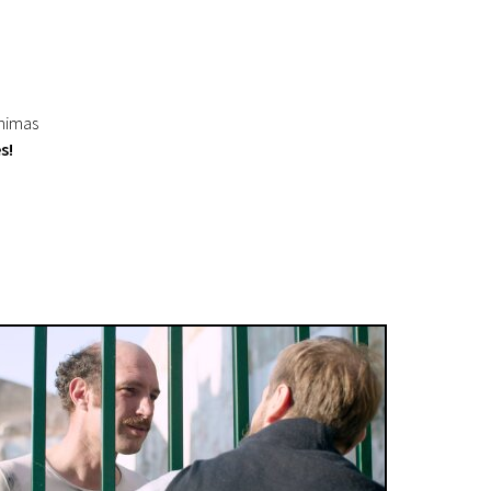
inimas
s!