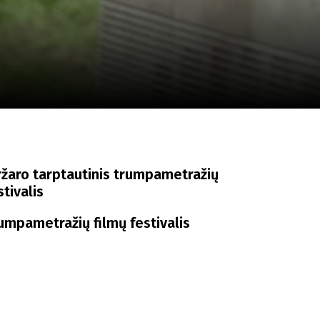
a
SCA vasara
...
ržaro tarptautinis trumpametražių
stivalis
umpametražių filmų festivalis