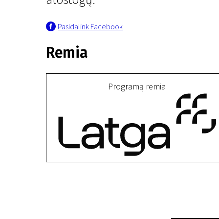
Pasidalink Facebook
Remia
Programą remia
IV programa
Gerų atostogų!
14 min. | Drama | N-13