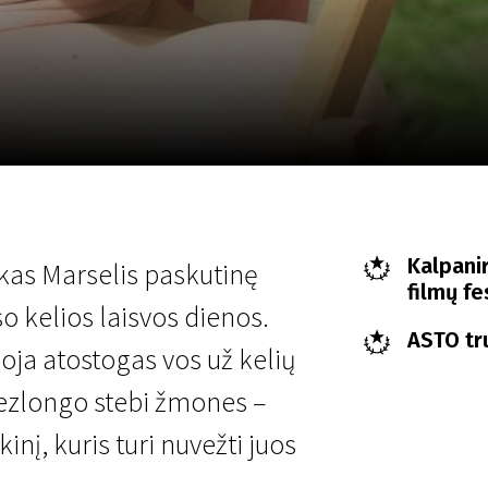
LT
Scanorama
Naujienos
Program
Kalpani
kas Marselis paskutinę
filmų fe
o kelios laisvos dienos.
ASTO tr
uoja atostogas vos už kelių
šezlongo stebi žmones –
inį, kuris turi nuvežti juos