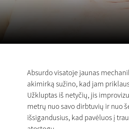
Lapkričio 5 - 22
2026
Absurdo visatoje jaunas mechani
akimirką sužino, kad jam priklaus
Užkluptas iš netyčių, jis improviz
metrų nuo savo dirbtuvių ir nuo 
išsigandusius, kad pavėluos į trauk
atostogų.