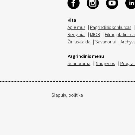
Kita
Apie mus
|
Pagrindinis konkursas
|
Renginiai
|
MIOB
|
Filmų platinima
Žiniasklaida
|
Savanoriai
|
Archyv
Pagrindinis menu
Scanorama
|
Naujienos
|
Progra
Slapukų politika