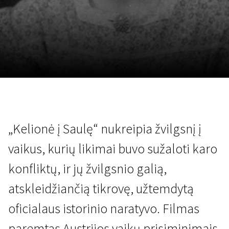
Lapkričio 5 - 22
2026
„Kelionė į Saulę“ nukreipia žvilgsnį į
vaikus, kurių likimai buvo sužaloti karo
konfliktų, ir jų žvilgsnio galią,
atskleidžiančią tikrovę, užtemdytą
oficialaus istorinio naratyvo. Filmas
paremtas Austrijos vaikų prisiminimais,