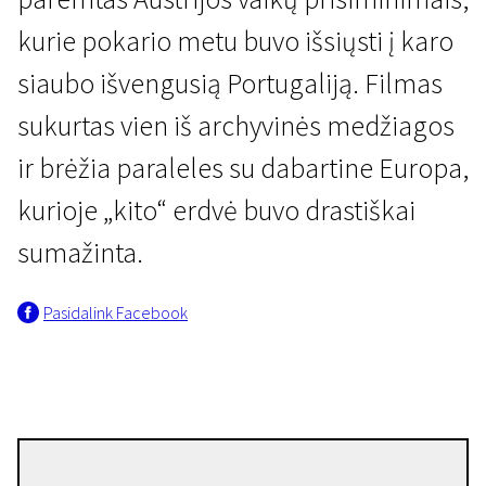
kurie pokario metu buvo išsiųsti į karo
siaubo išvengusią Portugaliją. Filmas
sukurtas vien iš archyvinės medžiagos
ir brėžia paraleles su dabartine Europa,
Neišgalvotas gyvenimas
kurioje „kito“ erdvė buvo drastiškai
Kelionė į Saulę
sumažinta.
1 val. 47 min. | Drama, Dokumentinis, Karinis | N-13
Pasidalink Facebook
Susana de Sousa Dias