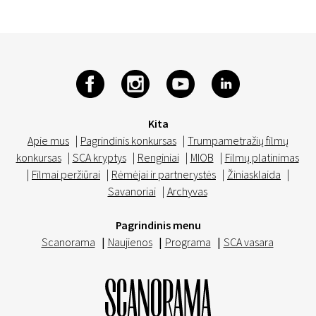
Kita
Apie mus
|
Pagrindinis konkursas
|
Trumpametražių filmų
konkursas
|
SCA kryptys
|
Renginiai
|
MIOB
|
Filmų platinimas
|
Filmai peržiūrai
|
Rėmėjai ir partnerystės
|
Žiniasklaida
|
Savanoriai
|
Archyvas
Pagrindinis menu
Scanorama
|
Naujienos
|
Programa
|
SCA vasara