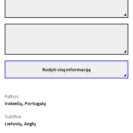
Režisierius(-ė)
Ansgaras Schaeferis
Režisierius(-ė)
Rodyti visą informaciją
Kalbos
Vokiečių, Portugalų
Subtitrai
Lietuvių, Anglų