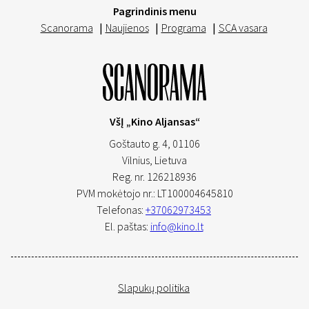
Pagrindinis menu
Scanorama
|
Naujienos
|
Programa
|
SCA vasara
VšĮ „Kino Aljansas“
Goštauto g. 4, 01106
Vilnius,
Lietuva
Reg. nr. 126218936
PVM mokėtojo nr.: LT100004645810
Telefonas:
+37062973453
El. paštas:
info@kino.lt
Slapukų politika