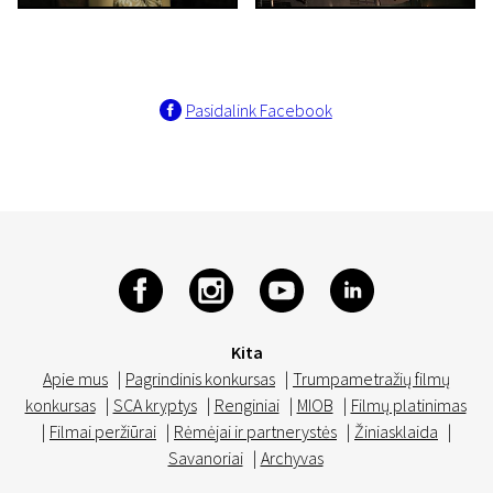
Pasidalink Facebook
Kita
Apie mus
|
Pagrindinis konkursas
|
Trumpametražių filmų
konkursas
|
SCA kryptys
|
Renginiai
|
MIOB
|
Filmų platinimas
|
Filmai peržiūrai
|
Rėmėjai ir partnerystės
|
Žiniasklaida
|
Savanoriai
|
Archyvas