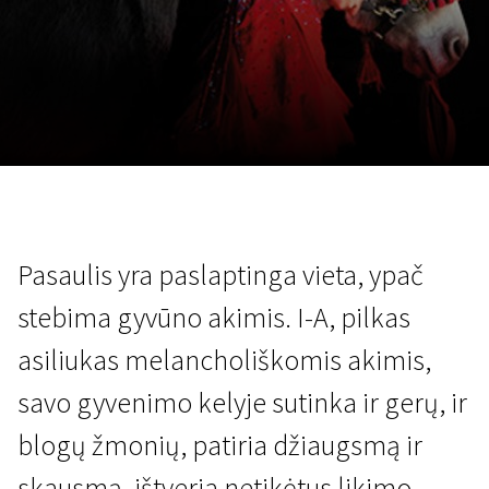
Lapkričio 5 - 22
2026
Pasaulis yra paslaptinga vieta, ypač
stebima gyvūno akimis. I-A, pilkas
asiliukas melancholiškomis akimis,
savo gyvenimo kelyje sutinka ir gerų, ir
blogų žmonių, patiria džiaugsmą ir
skausmą, ištveria netikėtus likimo