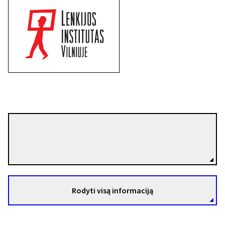
Jerzy Skolimowski
Režisierius(-ė)
Rodyti visą informaciją