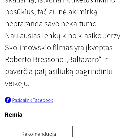
posūkius, tačiau nė akimirką
nepraranda savo nekaltumo.
Naujausias lenkų kino klasiko Jerzy
Skolimowskio filmas yra įkvėptas
Kertant Europą
Roberto Bressono „Baltazaro“ ir
I-A
paverčia patį asiliuką pagrindiniu
1 val. 26 min. | Drama | N-13
veikėju.
Pasidalink Facebook
Remia
Rekomenduoja