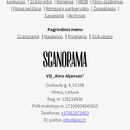
konkursas
|
SCA kryptys
|
Renginiai
|
MIOB
|
Filmų platinimas
|
Filmai peržiūrai
|
Rėmėjai ir partnerystės
|
Žiniasklaida
|
Savanoriai
|
Archyvas
Pagrindinis menu
Scanorama
|
Naujienos
|
Programa
|
SCA vasara
VšĮ „Kino Aljansas“
Goštauto g. 4, 01106
Vilnius,
Lietuva
Reg. nr. 126218936
PVM mokėtojo nr.: LT100004645810
Telefonas:
+37062973453
El. paštas:
info@kino.lt