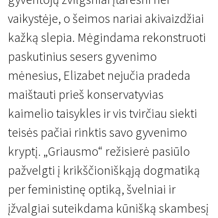
vaikystėje, o šeimos nariai akivaizdžiai
kažką slepia. Mėgindama rekonstruoti
paskutinius sesers gyvenimo
mėnesius, Elizabet nejučia pradeda
Pagrindinis konkursas
maištauti prieš konservatyvias
Griausmas
kaimelio taisykles ir vis tvirčiau siekti
1 val. 32 min. | Drama | N-16
teisės pačiai rinktis savo gyvenimo
kryptį. „Griausmo“ režisierė pasiūlo
pažvelgti į krikščioniškąją dogmatiką
per feministinę optiką, švelniai ir
įžvalgiai suteikdama kūnišką skambesį