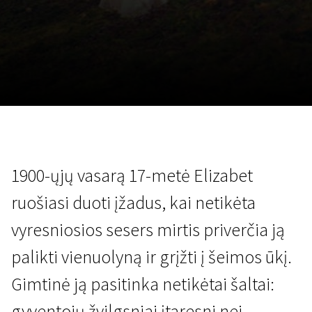
Lapkričio 5 - 22
2026
1900-ųjų vasarą 17-metė Elizabet
ruošiasi duoti įžadus, kai netikėta
vyresniosios sesers mirtis priverčia ją
palikti vienuolyną ir grįžti į šeimos ūkį.
Gimtinė ją pasitinka netikėtai šaltai:
gyventojų žvilgsniai įtaresni nei