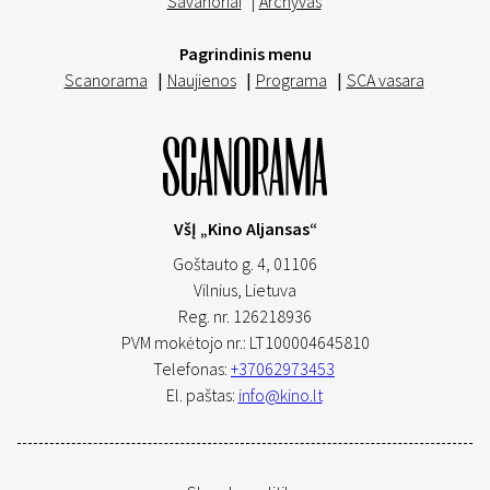
Savanoriai
|
Archyvas
Pagrindinis menu
Scanorama
|
Naujienos
|
Programa
|
SCA vasara
VšĮ „Kino Aljansas“
Goštauto g. 4, 01106
Vilnius,
Lietuva
Reg. nr. 126218936
PVM mokėtojo nr.: LT100004645810
Telefonas:
+37062973453
El. paštas:
info@kino.lt