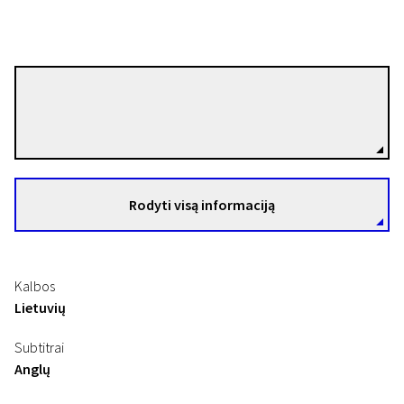
Albina Griniūtė
Režisierius(-ė)
Rodyti visą informaciją
Kalbos
Lietuvių
Subtitrai
Anglų