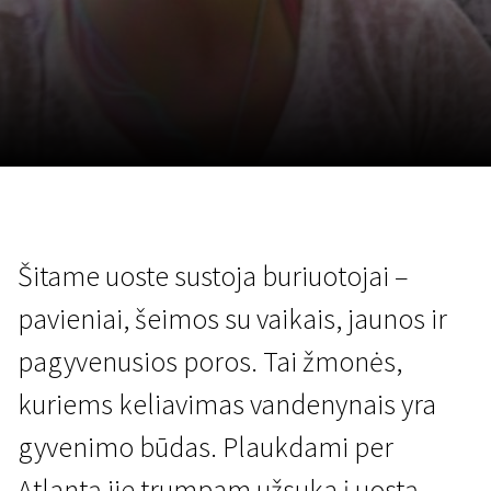
Lapkričio 5 - 22
2026
Šitame uoste sustoja buriuotojai –
pavieniai, šeimos su vaikais, jaunos ir
pagyvenusios poros. Tai žmonės,
kuriems keliavimas vandenynais yra
gyvenimo būdas. Plaukdami per
Atlantą jie trumpam užsuka į uostą