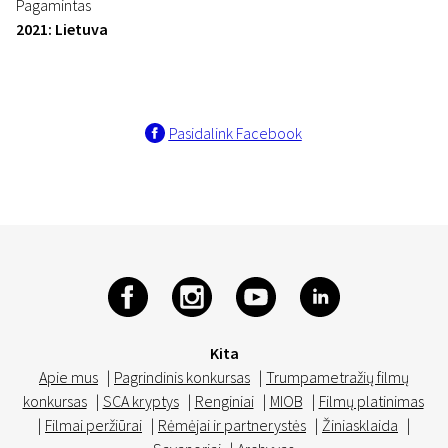
Pagamintas
2021: Lietuva
Pasidalink Facebook
Kita
Apie mus
|
Pagrindinis konkursas
|
Trumpametražių filmų
konkursas
|
SCA kryptys
|
Renginiai
|
MIOB
|
Filmų platinimas
|
Filmai peržiūrai
|
Rėmėjai ir partnerystės
|
Žiniasklaida
|