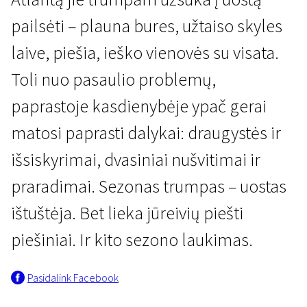
pailsėti – plauna bures, užtaiso skyles
laive, piešia, ieško vienovės su visata.
Toli nuo pasaulio problemų,
paprastoje kasdienybėje ypač gerai
Lietuvių kino naujienos
matosi paprasti dalykai: draugystės ir
Šaukiniai iš tolimo uosto
išsiskyrimai, dvasiniai nušvitimai ir
1 val. 10 min. | Dokumentinis | N-13
praradimai. Sezonas trumpas – uostas
ištuštėja. Bet lieka jūreivių piešti
piešiniai. Ir kito sezono laukimas.
Pasidalink Facebook