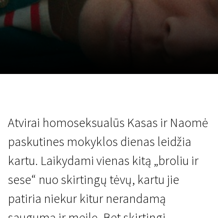
Lapkričio 5 - 22
2026
Atvirai homoseksualūs Kasas ir Naomė
paskutines mokyklos dienas leidžia
kartu. Laikydami vienas kitą „broliu ir
sese“ nuo skirtingų tėvų, kartu jie
patiria niekur kitur nerandamą
saugumą ir meilę. Bet skirtingi