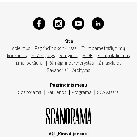
Kita
Apie mus
|
Pagrindinis konkursas
|
Trumpametražių filmų
konkursas
|
SCA kryptys
|
Renginiai
|
MIOB
|
Filmų platinimas
|
Filmai peržiūrai
|
Rėmėjai ir partnerystės
|
Žiniasklaida
|
Savanoriai
|
Archyvas
Pagrindinis menu
Scanorama
|
Naujienos
|
Programa
|
SCA vasara
VšĮ „Kino Aljansas“