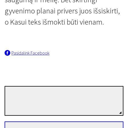
gyvenimo planai privers juos išsiskirti,
o Kasui teks išmokti būti vienam.
Europa trumpai
Pasidalink Facebook
Marlonas Brando
19 min. | Drama | N-16
Vincent Tilanus
Režisierius(-ė)