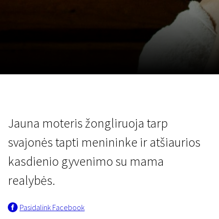
Lapkričio 5 - 22
2026
Jauna moteris žongliruoja tarp
svajonės tapti menininke ir atšiaurios
kasdienio gyvenimo su mama
realybės.
Pasidalink Facebook