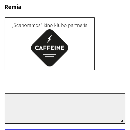
Remia
„Scanoramos“ kino klubo partneris
II programa
Elza
22 min. | Drama | N-16
Walter Mirkss
Režisierius(-ė)