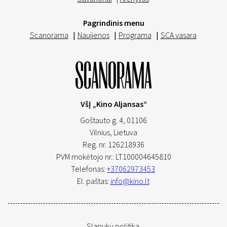
Pagrindinis menu
Scanorama
|
Naujienos
|
Programa
|
SCA vasara
VšĮ „Kino Aljansas“
Goštauto g. 4, 01106
Vilnius,
Lietuva
Reg. nr. 126218936
PVM mokėtojo nr.: LT100004645810
Telefonas:
+37062973453
El. paštas:
info@kino.lt
Slapukų politika