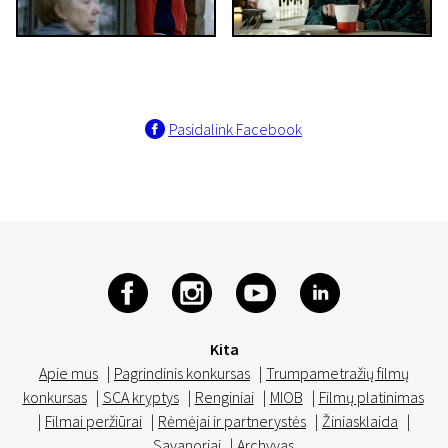
Pasidalink Facebook
Kita
Apie mus
|
Pagrindinis konkursas
|
Trumpametražių filmų
konkursas
|
SCA kryptys
|
Renginiai
|
MIOB
|
Filmų platinimas
|
Filmai peržiūrai
|
Rėmėjai ir partnerystės
|
Žiniasklaida
|
Savanoriai
|
Archyvas