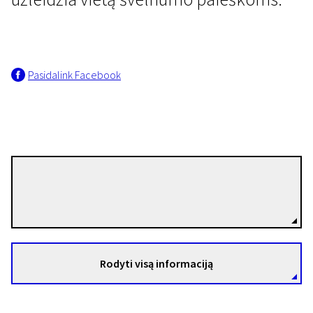
Pasidalink Facebook
Europa trumpai
Dustinas
20 min. | Drama | N-16
Naïla Guiguet
Režisierius(-ė)
Rodyti visą informaciją