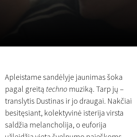
Lapkričio 5 - 22
2026
Apleistame sandėlyje jaunimas šoka
pagal greitą
techno
muziką. Tarp jų –
translytis Dustinas ir jo draugai. Nakčiai
besitęsiant, kolektyvinė isterija virsta
saldžia melancholija, o euforija
užleidžia vietą švelnumo paieškoms.