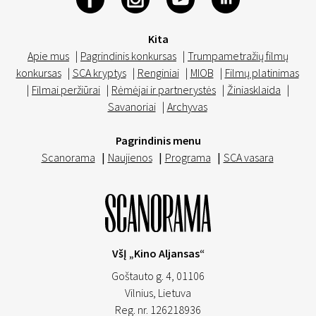
Kita
Apie mus
|
Pagrindinis konkursas
|
Trumpametražių filmų
konkursas
|
SCA kryptys
|
Renginiai
|
MIOB
|
Filmų platinimas
|
Filmai peržiūrai
|
Rėmėjai ir partnerystės
|
Žiniasklaida
|
Savanoriai
|
Archyvas
Pagrindinis menu
Scanorama
|
Naujienos
|
Programa
|
SCA vasara
VšĮ „Kino Aljansas“
Goštauto g. 4, 01106
Vilnius,
Lietuva
Reg. nr. 126218936