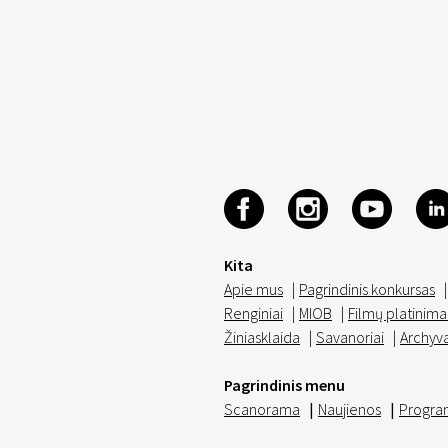
Kita
Apie mus
|
Pagrindinis konkursas
|
Renginiai
|
MIOB
|
Filmų platinima
Žiniasklaida
|
Savanoriai
|
Archyv
Pagrindinis menu
Scanorama
|
Naujienos
|
Progra