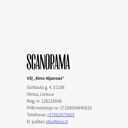
VšĮ „Kino Aljansas“
Goštauto g. 4, 01106
Vilnius,
Lietuva
Reg. nr. 126218936
PVM mokėtojo nr.: LT100004645810
Telefonas:
+37062973453
El. paštas:
info@kino.lt