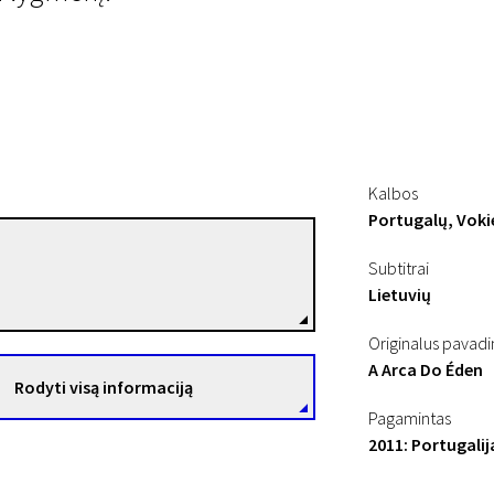
Kalbos
Portugalų, Voki
Marcelo Felix
Subtitrai
Režisierius(-ė)
Lietuvių
u | N-7
Originalus pavad
A Arca Do Éden
Rodyti visą informaciją
Pagamintas
2011: Portugalija,