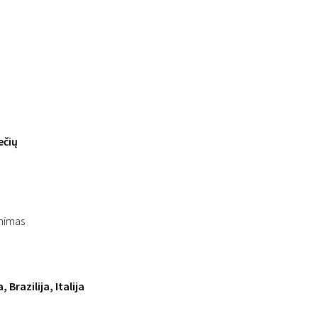
ečių
inimas
 Brazilija, Italija