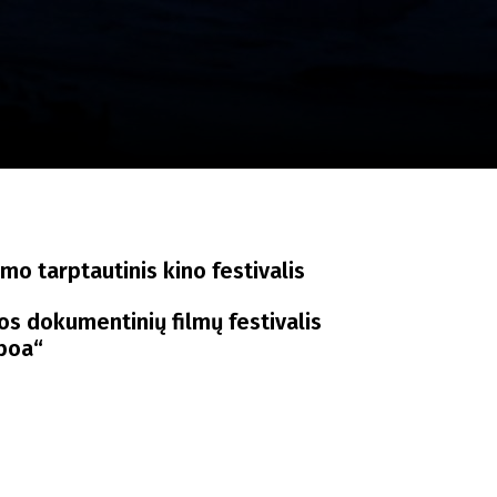
a
SCA vasara
...
o tarptautinis kino festivalis
os dokumentinių filmų festivalis
boa“