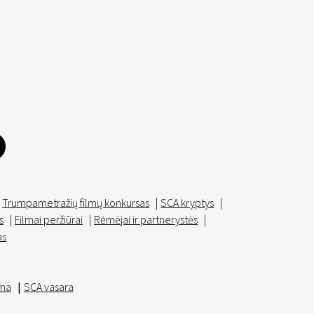
Trumpametražių filmų konkursas
|
SCA kryptys
|
s
|
Filmai peržiūrai
|
Rėmėjai ir partnerystės
|
as
ma
|
SCA vasara