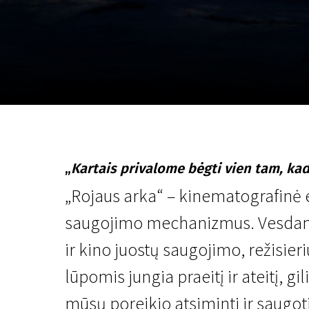
Lapkričio 5 - 22
2026
„
Kartais privalome bėgti vien tam, kad
„Rojaus arka“ – kinematografinė e
saugojimo mechanizmus. Vesdama
ir kino juostų saugojimo, režisieri
lūpomis jungia praeitį ir ateitį, g
mūsų poreikio atsiminti ir saugot