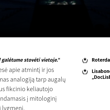
LT
Scanorama
Naujienos
Program
 galėtume stovėti vietoje.
“
Roterdam
sė apie atmintį ir jos
Lisabon
„DocLis
s analogiją tarp augalų
us fikcinio keliautojo
ilindamasis į mitologinį
i lygmenį.