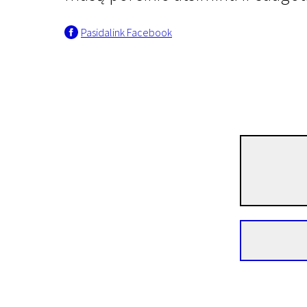
Pasidalink Facebook
Neišgalvotas gyvenimas
Rojaus arka
1 val. 20 min. | Dokumentinis, Eksperimentinis, Prieinamas ir internet