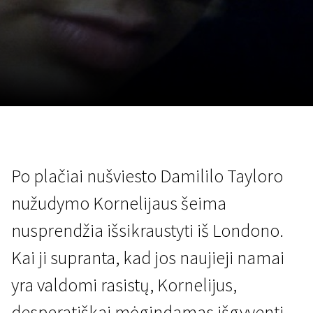
Lapkričio 5 - 22
2026
Po plačiai nušviesto Damililo Tayloro
nužudymo Kornelijaus šeima
nusprendžia išsikraustyti iš Londono.
Kai ji supranta, kad jos naujieji namai
yra valdomi rasistų, Kornelijus,
desperatiškai mėgindamas išgyventi,