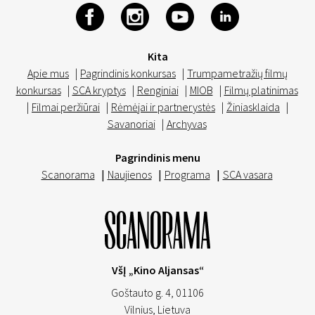
Kita
Apie mus
|
Pagrindinis konkursas
|
Trumpametražių filmų
konkursas
|
SCA kryptys
|
Renginiai
|
MIOB
|
Filmų platinimas
|
Filmai peržiūrai
|
Rėmėjai ir partnerystės
|
Žiniasklaida
|
Savanoriai
|
Archyvas
Pagrindinis menu
Scanorama
|
Naujienos
|
Programa
|
SCA vasara
VšĮ „Kino Aljansas“
Goštauto g. 4, 01106
Vilnius,
Lietuva