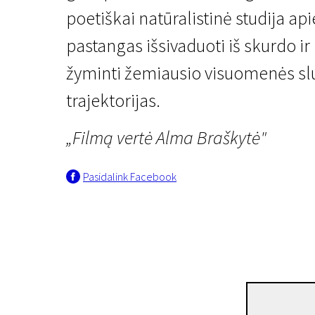
poetiškai natūralistinė studija a
pastangas išsivaduoti iš skurdo ir 
žyminti žemiausio visuomenės sl
trajektorijas.
Iš arčiau: Bo Widerberg
„Filmą vertė Alma Braškytė"
Varnų kvartalas
Pasidalink Facebook
1 val. 41 min. | Drama | N-13