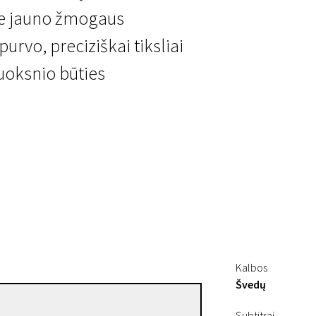
pie jauno žmogaus
purvo, preciziškai tiksliai
uoksnio būties
Kalbos
Švedų
Bo Widerberg
Subtitrai