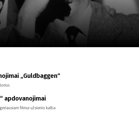
a
SCA vasara
...
ojimai „Guldbaggen“
torius
“ apdovanojimai
eriausiam filmui užsienio kalba