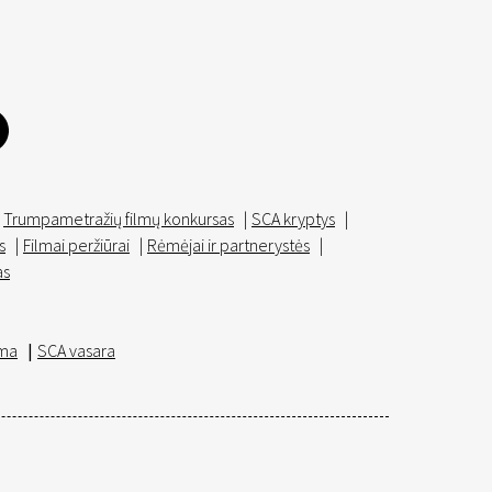
Trumpametražių filmų konkursas
|
SCA kryptys
|
s
|
Filmai peržiūrai
|
Rėmėjai ir partnerystės
|
as
ma
|
SCA vasara