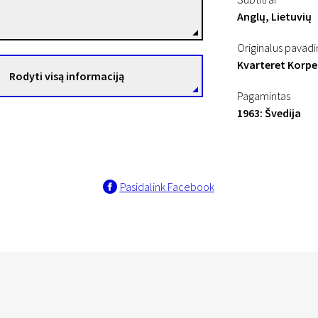
Režisierius(-ė)
Anglų, Lietuvių
Originalus pavad
Kvarteret Korp
Rodyti visą informaciją
Pagamintas
1963: Švedija
Pasidalink Facebook