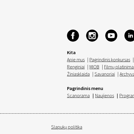
Kita
Apie mus
|
Pagrindinis konkursas
|
Renginiai
|
MIOB
|
Filmų platinima
Žiniasklaida
|
Savanoriai
|
Archyv
Pagrindinis menu
Scanorama
|
Naujienos
|
Progra
Slapukų politika