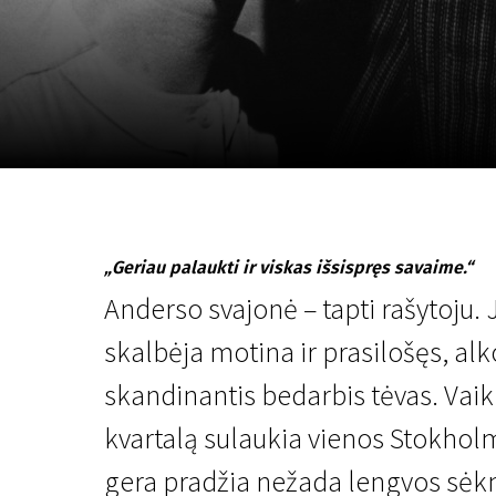
Lapkričio 5 - 22
2026
„Geriau palaukti ir viskas išsispręs savaime.“
Anderso svajonė – tapti rašytoju. J
skalbėja motina ir prasilošęs, al
skandinantis bedarbis tėvas. Vaik
kvartalą sulaukia vienos Stokhol
gera pradžia nežada lengvos sėkm