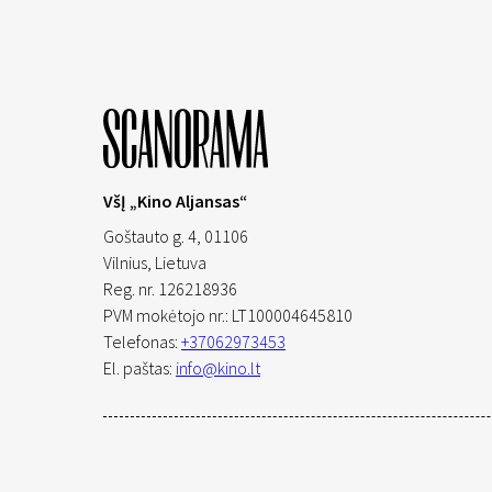
VšĮ „Kino Aljansas“
Goštauto g. 4, 01106
Vilnius,
Lietuva
Reg. nr. 126218936
PVM mokėtojo nr.: LT100004645810
Telefonas:
+37062973453
El. paštas:
info@kino.lt