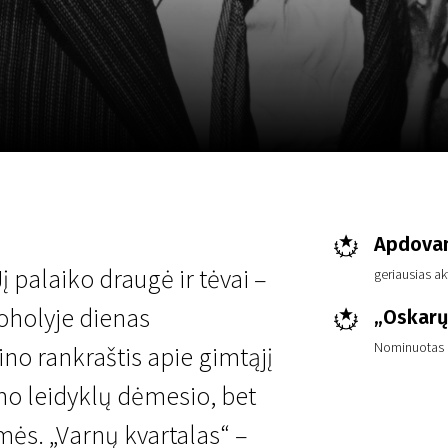
LT
Scanorama
Naujienos
Program
Apdovan
į palaiko draugė ir tėvai –
geriausias ak
koholyje dienas
„Oskarų
Nominuotas g
ino rankraštis apie gimtąjį
mo leidyklų dėmesio, bet
ės. „Varnų kvartalas“ –