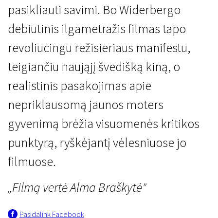
pasikliauti savimi. Bo Widerbergo
debiutinis ilgametražis filmas tapo
revoliucingu režisieriaus manifestu,
teigiančiu naująjį švedišką kiną, o
realistinis pasakojimas apie
Iš arčiau: Bo Widerberg
nepriklausomą jaunos moters
Vaikiškas vežimėlis
gyvenimą brėžia visuomenės kritikos
1 val. 35 min. | Drama | N-13
punktyrą, ryškėjantį vėlesniuose jo
filmuose.
„Filmą vertė Alma Braškytė"
Pasidalink Facebook