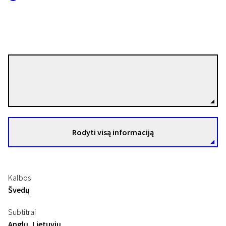
Bo Widerberg
Režisierius(-ė)
Rodyti visą informaciją
Kalbos
Švedų
Subtitrai
Anglų, Lietuvių