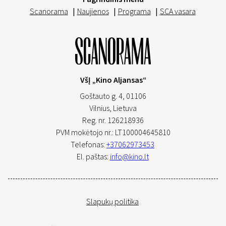
Scanorama
|
Naujienos
|
Programa
|
SCA vasara
VšĮ „Kino Aljansas“
Goštauto g. 4, 01106
Vilnius,
Lietuva
Reg. nr. 126218936
PVM mokėtojo nr.: LT100004645810
Telefonas:
+37062973453
El. paštas:
info@kino.lt
Slapukų politika