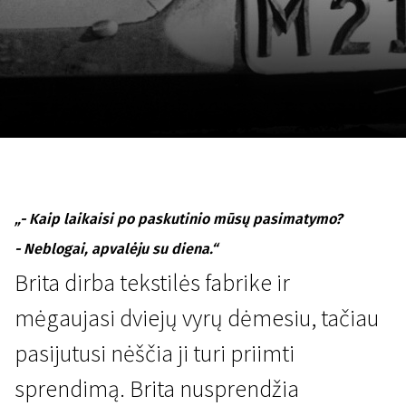
Lapkričio 5 - 22
2026
„- Kaip laikaisi po paskutinio mūsų pasimatymo?
- Neblogai, apvalėju su diena.“
Brita dirba tekstilės fabrike ir
mėgaujasi dviejų vyrų dėmesiu, tačiau
pasijutusi nėščia ji turi priimti
sprendimą. Brita nusprendžia