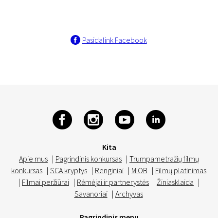
Pasidalink Facebook
Kita
Apie mus
|
Pagrindinis konkursas
|
Trumpametražių filmų
konkursas
|
SCA kryptys
|
Renginiai
|
MIOB
|
Filmų platinimas
|
Filmai peržiūrai
|
Rėmėjai ir partnerystės
|
Žiniasklaida
|
Savanoriai
|
Archyvas
Pagrindinis menu