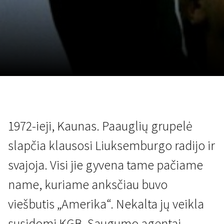
Lapkričio 5 - 22
2026
1972-ieji, Kaunas. Paauglių grupelė
slapčia klausosi Liuksemburgo radijo ir
svajoja. Visi jie gyvena tame pačiame
name, kuriame anksčiau buvo
viešbutis „Amerika“. Nekalta jų veikla
susidomi KGB. Saugumo agentai