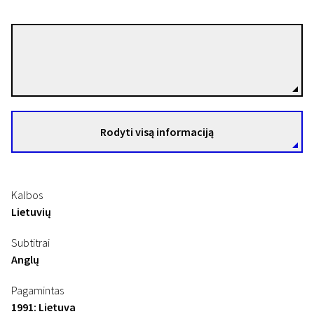
Raimundas Banionis
Režisierius(-ė)
Rodyti visą informaciją
Kalbos
Lietuvių
Subtitrai
Anglų
Pagamintas
1991: Lietuva