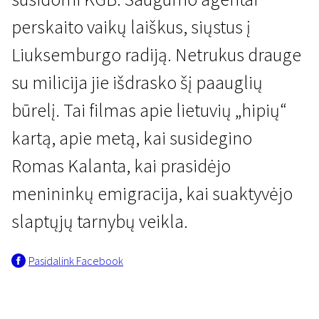
perskaito vaikų laiškus, siųstus į
Liuksemburgo radiją. Netrukus drauge
su milicija jie išdrasko šį paauglių
būrelį. Tai filmas apie lietuvių „hipių“
Atvira Lietuvos kino istorija
kartą, apie metą, kai susidegino
Vaikai iš „Amerikos“ viešbučio
Romas Kalanta, kai prasidėjo
1 val. 28 min. | Drama
menininkų emigracija, kai suaktyvėjo
slaptųjų tarnybų veikla.
Pasidalink Facebook