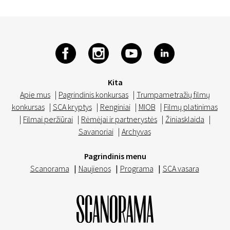
Kita
Apie mus
|
Pagrindinis konkursas
|
Trumpametražių filmų
konkursas
|
SCA kryptys
|
Renginiai
|
MIOB
|
Filmų platinimas
|
Filmai peržiūrai
|
Rėmėjai ir partnerystės
|
Žiniasklaida
|
Savanoriai
|
Archyvas
Pagrindinis menu
Scanorama
|
Naujienos
|
Programa
|
SCA vasara