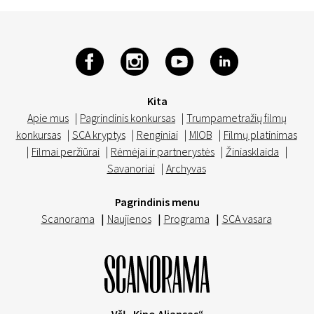
Kita
Apie mus
|
Pagrindinis konkursas
|
Trumpametražių filmų
konkursas
|
SCA kryptys
|
Renginiai
|
MIOB
|
Filmų platinimas
|
Filmai peržiūrai
|
Rėmėjai ir partnerystės
|
Žiniasklaida
|
Savanoriai
|
Archyvas
Pagrindinis menu
Scanorama
|
Naujienos
|
Programa
|
SCA vasara