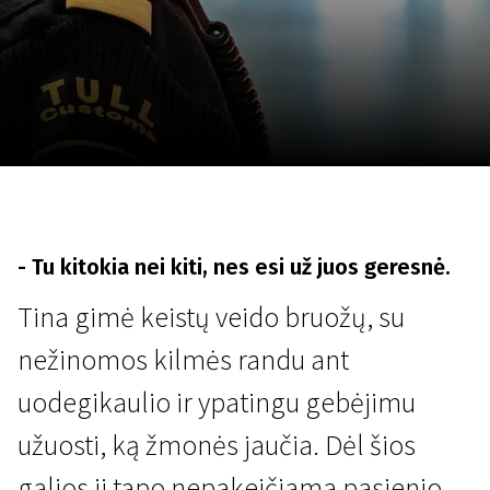
Lapkričio 5 - 22
2026
- Tu kitokia nei kiti, nes esi už juos geresnė.
Tina gimė keistų veido bruožų, su
nežinomos kilmės randu ant
uodegikaulio ir ypatingu gebėjimu
užuosti, ką žmonės jaučia. Dėl šios
galios ji tapo nepakeičiama pasienio