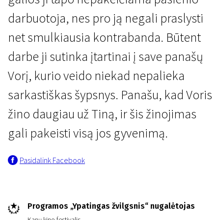
darbuotoja, nes pro ją negali praslysti
net smulkiausia kontrabanda. Būtent
darbe ji sutinka įtartinai į save panašų
Vorį, kurio veido niekad nepalieka
Naujienos iš Šiaurės
sarkastiškas šypsnys. Panašu, kad Voris
Riba
žino daugiau už Tiną, ir šis žinojimas
1 val. 50 min. | Drama, Kriminalinis, Fantastinis | N-13
gali pakeisti visą jos gyvenimą.
Pasidalink Facebook
Programos „Ypatingas žvilgsnis“ nugalėtojas
Kanų kino festivalis