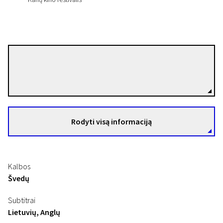
Ali Abbasi
Režisierius(-ė)
Rodyti visą informaciją
Kalbos
Švedų
Subtitrai
Lietuvių, Anglų