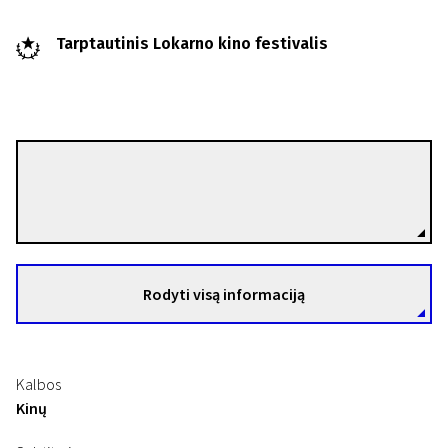
Tarptautinis Lokarno kino festivalis
Qiu Sheng
Režisierius(-ė)
Rodyti visą informaciją
Kalbos
Kinų