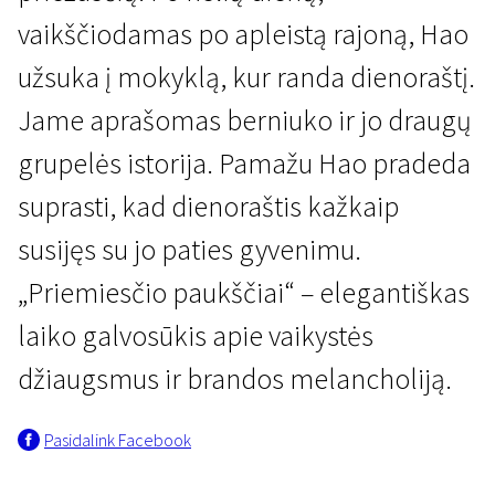
vaikščiodamas po apleistą rajoną, Hao
užsuka į mokyklą, kur randa dienoraštį.
Jame aprašomas berniuko ir jo draugų
grupelės istorija. Pamažu Hao pradeda
suprasti, kad dienoraštis kažkaip
Specialieji seansai
Priemiesčio paukščiai
susijęs su jo paties gyvenimu.
1 val. 58 min. | Drama
„Priemiesčio paukščiai“ – elegantiškas
laiko galvosūkis apie vaikystės
džiaugsmus ir brandos melancholiją.
Pasidalink Facebook