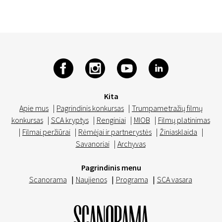
Kita
Apie mus
|
Pagrindinis konkursas
|
Trumpametražių filmų
konkursas
|
SCA kryptys
|
Renginiai
|
MIOB
|
Filmų platinimas
|
Filmai peržiūrai
|
Rėmėjai ir partnerystės
|
Žiniasklaida
|
Savanoriai
|
Archyvas
Pagrindinis menu
Scanorama
|
Naujienos
|
Programa
|
SCA vasara