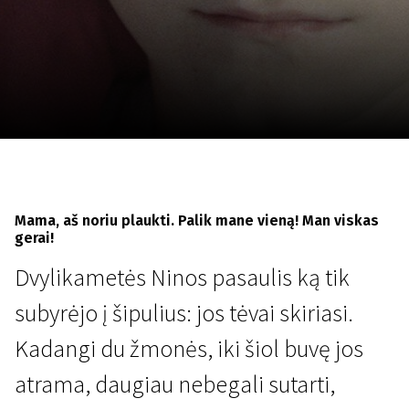
Lapkričio 5 - 22
2026
Mama, aš noriu plaukti. Palik mane vieną! Man viskas
gerai!
Dvylikametės Ninos pasaulis ką tik
subyrėjo į šipulius: jos tėvai skiriasi.
Kadangi du žmonės, iki šiol buvę jos
atrama, daugiau nebegali sutarti,