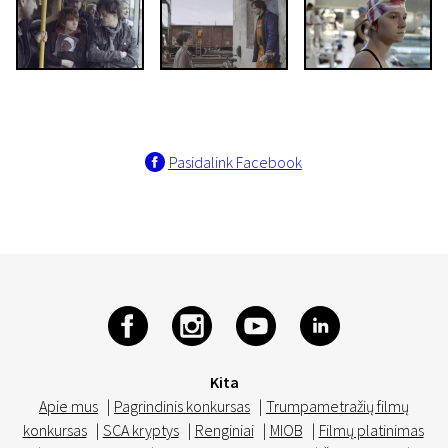
Pasidalink Facebook
Kita
Apie mus
|
Pagrindinis konkursas
|
Trumpametražių filmų
konkursas
|
SCA kryptys
|
Renginiai
|
MIOB
|
Filmų platinimas