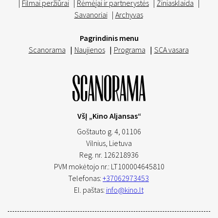
|
Filmai peržiūrai
|
Rėmėjai ir partnerystės
|
Žiniasklaida
|
Savanoriai
|
Archyvas
Pagrindinis menu
Scanorama
|
Naujienos
|
Programa
|
SCA vasara
VšĮ „Kino Aljansas“
Goštauto g. 4, 01106
Vilnius,
Lietuva
Reg. nr. 126218936
PVM mokėtojo nr.: LT100004645810
Telefonas:
+37062973453
El. paštas:
info@kino.lt