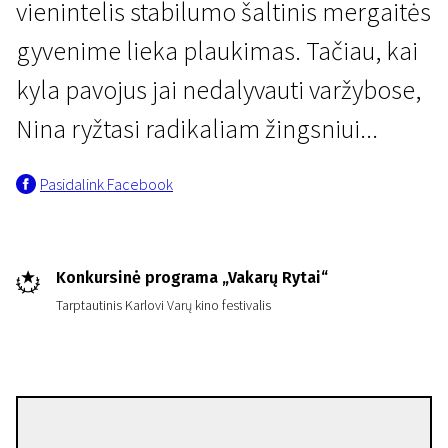
vienintelis stabilumo šaltinis mergaitės
gyvenime lieka plaukimas. Tačiau, kai
kyla pavojus jai nedalyvauti varžybose,
Nina ryžtasi radikaliam žingsniui...
Kertant Europą
Pasidalink Facebook
Nina
1 val. 26 min. | Drama
Konkursinė programa „Vakarų Rytai“
Tarptautinis Karlovi Varų kino festivalis
Juraj Lehotský