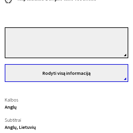
Milko Lazarov
Režisierius(-ė)
Rodyti visą informaciją
Kalbos
Anglų
Subtitrai
Anglų, Lietuvių