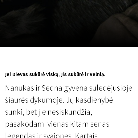
Lapkričio 5 - 22
2026
Jei Dievas sukūrė viską, Jis sukūrė ir Velnią.
Nanukas ir Sedna gyvena suledėjusioje
šiaurės dykumoje. Jų kasdienybė
sunki, bet jie nesiskundžia,
pasakodami vienas kitam senas
legendas ir svajones. Kartais