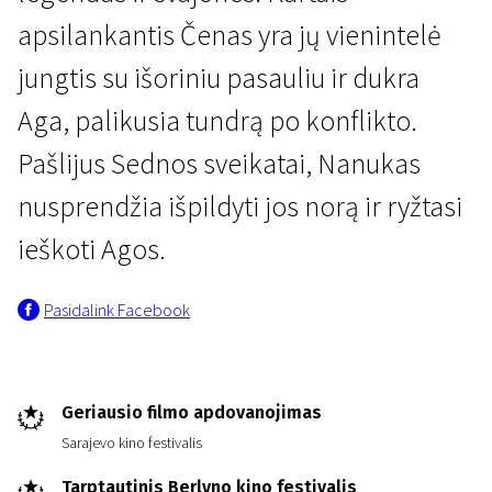
apsilankantis Čenas yra jų vienintelė
jungtis su išoriniu pasauliu ir dukra
Aga, palikusia tundrą po konflikto.
Pašlijus Sednos sveikatai, Nanukas
nusprendžia išpildyti jos norą ir ryžtasi
Kertant Europą
Moteris, vyras ir šuo
ieškoti Agos.
1 val. 36 min. | Drama
Pasidalink Facebook
Geriausio filmo apdovanojimas
Sarajevo kino festivalis
Tarptautinis Berlyno kino festivalis