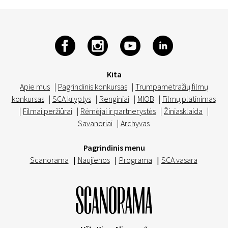
Kita
Apie mus
|
Pagrindinis konkursas
|
Trumpametražių filmų
konkursas
|
SCA kryptys
|
Renginiai
|
MIOB
|
Filmų platinimas
|
Filmai peržiūrai
|
Rėmėjai ir partnerystės
|
Žiniasklaida
|
Savanoriai
|
Archyvas
Pagrindinis menu
Scanorama
|
Naujienos
|
Programa
|
SCA vasara