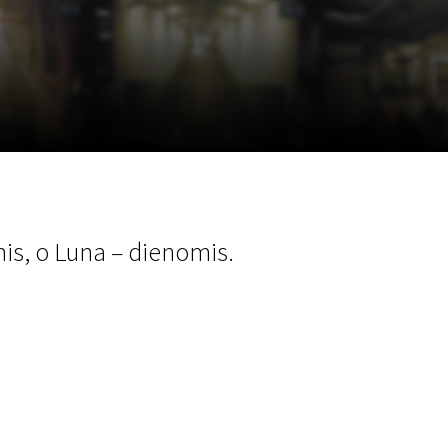
a
SCA vasara
...
mis, o Luna – dienomis.