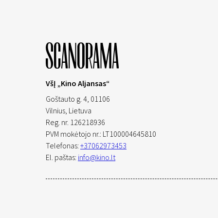
VšĮ „Kino Aljansas“
Goštauto g. 4, 01106
Vilnius,
Lietuva
Reg. nr. 126218936
PVM mokėtojo nr.: LT100004645810
Telefonas:
+37062973453
El. paštas:
info@kino.lt