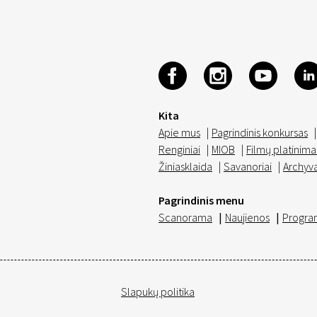
Kita
Apie mus
|
Pagrindinis konkursas
|
Renginiai
|
MIOB
|
Filmų platinima
Žiniasklaida
|
Savanoriai
|
Archyv
Pagrindinis menu
Scanorama
|
Naujienos
|
Progra
Slapukų politika