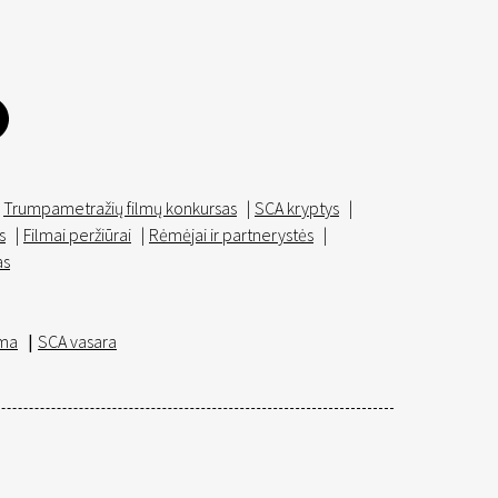
Trumpametražių filmų konkursas
|
SCA kryptys
|
s
|
Filmai peržiūrai
|
Rėmėjai ir partnerystės
|
as
ma
|
SCA vasara