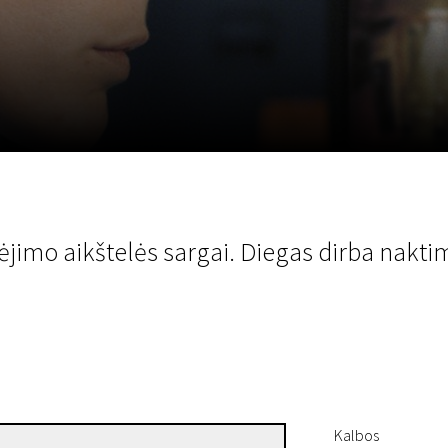
LT
Scanorama
Naujienos
Program
ėjimo aikštelės sargai. Diegas dirba nakti
Kalbos