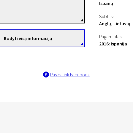
Ispanų
Juanjo Giménez
Režisierius(-ė)
Subtitrai
Anglų, Lietuvių
Pagamintas
Rodyti visą informaciją
2016: Ispanija
Pasidalink Facebook