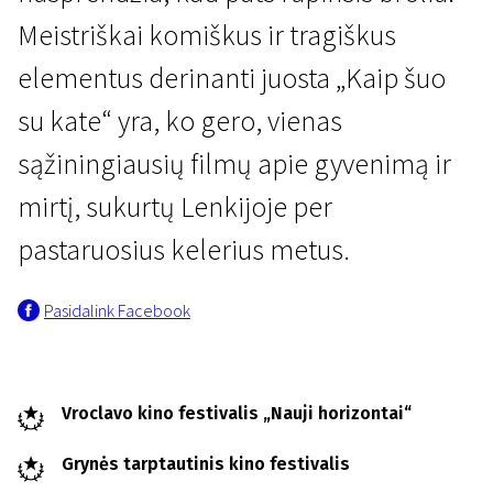
Meistriškai komiškus ir tragiškus
elementus derinanti juosta „Kaip šuo
su kate“ yra, ko gero, vienas
sąžiningiausių filmų apie gyvenimą ir
mirtį, sukurtų Lenkijoje per
Kertant Europą
Kaip šuo su kate
pastaruosius kelerius metus.
1 val. 40 min. | Drama
Pasidalink Facebook
Vroclavo kino festivalis „Nauji horizontai“
Grynės tarptautinis kino festivalis