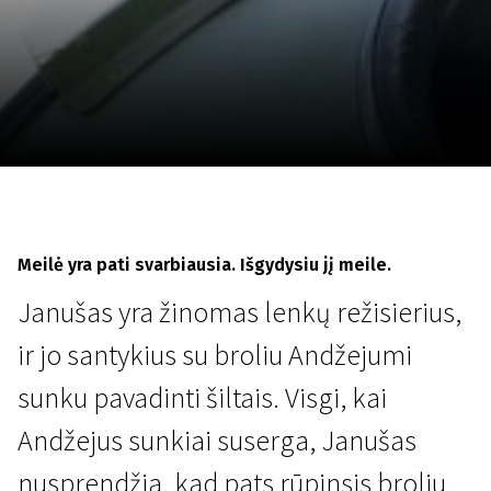
Lapkričio 5 - 22
2026
Meilė yra pati svarbiausia. Išgydysiu jį meile.
Janušas yra žinomas lenkų režisierius,
ir jo santykius su broliu Andžejumi
sunku pavadinti šiltais. Visgi, kai
Andžejus sunkiai suserga, Janušas
nusprendžia, kad pats rūpinsis broliu.