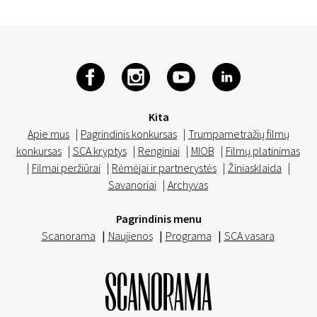
Kita
Apie mus
|
Pagrindinis konkursas
|
Trumpametražių filmų
konkursas
|
SCA kryptys
|
Renginiai
|
MIOB
|
Filmų platinimas
|
Filmai peržiūrai
|
Rėmėjai ir partnerystės
|
Žiniasklaida
|
Savanoriai
|
Archyvas
Pagrindinis menu
Scanorama
|
Naujienos
|
Programa
|
SCA vasara