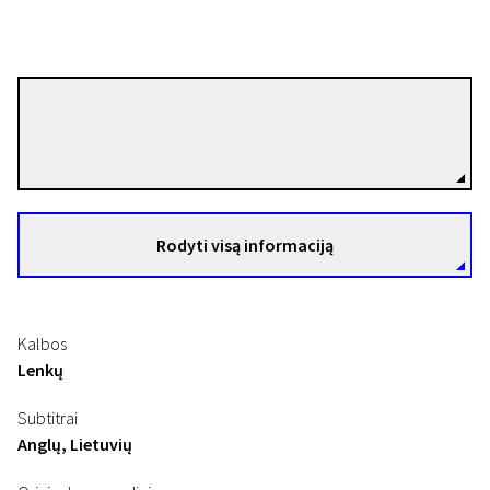
Janusz Kondratiuk
Režisierius(-ė)
Rodyti visą informaciją
Kalbos
Lenkų
Subtitrai
Anglų, Lietuvių