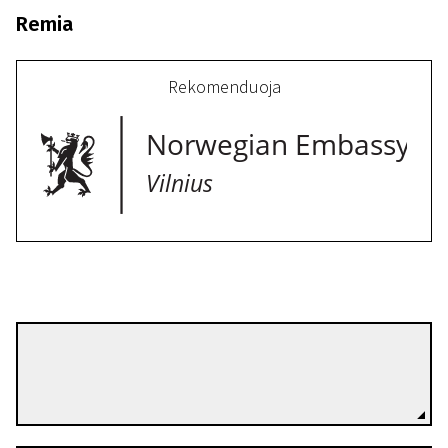
Remia
Rekomenduoja
Programa II
Informacijos dangus
24 min. | Drama
Daniel van der Velden
Režisierius(-ė)