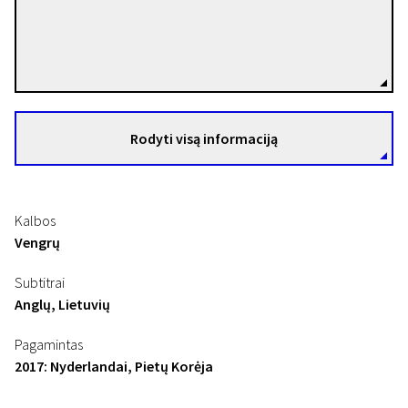
Vinca Kruk
Režisierius(-ė)
Rodyti visą informaciją
Kalbos
Vengrų
Subtitrai
Anglų, Lietuvių
Pagamintas
2017: Nyderlandai, Pietų Korėja