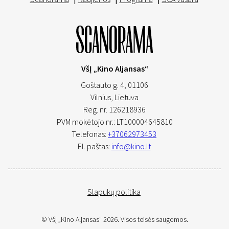
VšĮ „Kino Aljansas“
Goštauto g. 4, 01106
Vilnius,
Lietuva
Reg. nr. 126218936
PVM mokėtojo nr.: LT100004645810
Telefonas:
+37062973453
El. paštas:
info@kino.lt
Slapukų politika
© VšĮ „Kino Aljansas“ 2026. Visos teisės saugomos.