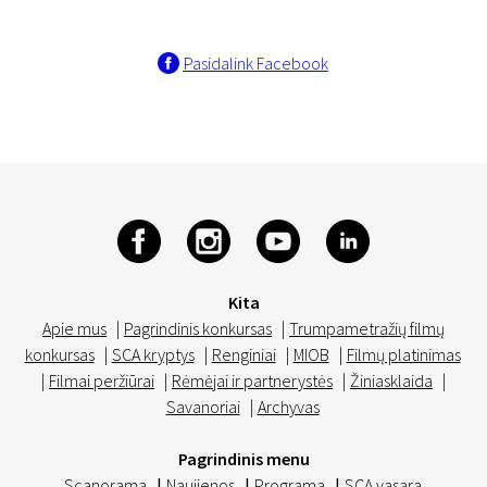
Pasidalink Facebook
Kita
Apie mus
|
Pagrindinis konkursas
|
Trumpametražių filmų
konkursas
|
SCA kryptys
|
Renginiai
|
MIOB
|
Filmų platinimas
|
Filmai peržiūrai
|
Rėmėjai ir partnerystės
|
Žiniasklaida
|
Savanoriai
|
Archyvas
Pagrindinis menu
Scanorama
|
Naujienos
|
Programa
|
SCA vasara