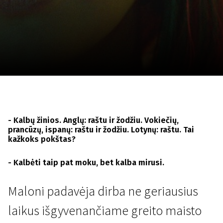
Lapkričio 5 - 22
2026
- Kalbų žinios. Anglų: raštu ir žodžiu. Vokiečių,
prancūzų, ispanų: raštu ir žodžiu. Lotynų: raštu. Tai
kažkoks pokštas?
- Kalbėti taip pat moku, bet kalba mirusi.
Maloni padavėja dirba ne geriausius
laikus išgyvenančiame greito maisto