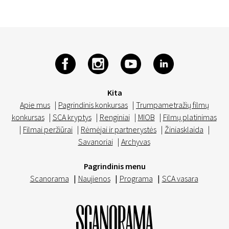
Kita
Apie mus
|
Pagrindinis konkursas
|
Trumpametražių filmų
konkursas
|
SCA kryptys
|
Renginiai
|
MIOB
|
Filmų platinimas
|
Filmai peržiūrai
|
Rėmėjai ir partnerystės
|
Žiniasklaida
|
Savanoriai
|
Archyvas
Pagrindinis menu
Scanorama
|
Naujienos
|
Programa
|
SCA vasara