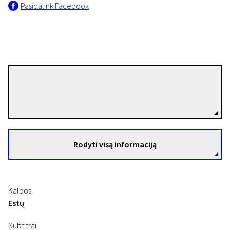
Pasidalink Facebook
Priit Pääsuke
Režisierius(-ė)
Rodyti visą informaciją
Kalbos
Estų
Subtitrai