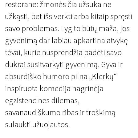
restorane: žmonės čia užsuka ne
užkąsti, bet išsiverkti arba kitaip spręsti
savo problemas. Lyg to būtų maža, jos
gyvenimą dar labiau apkartina atvykę
tėvai, kurie nusprendžia padėti savo
Galvok ką nori
dukrai susitvarkyti gyvenimą. Gyva ir
Tinklo pabaiga
absurdiško humoro pilna „Klerkų“
1 val. 21 min. | Komedija | N-7
inspiruota komedija nagrinėja
egzistencines dilemas,
savanaudiškumo ribas ir troškimą
sulaukti užuojautos.