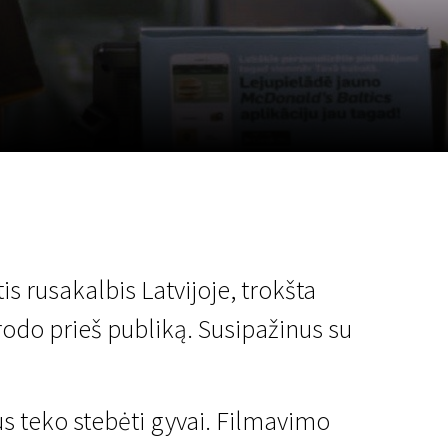
a
SCA vasara
...
s rusakalbis Latvijoje, trokšta
rodo prieš publiką. Susipažinus su
s teko stebėti gyvai. Filmavimo