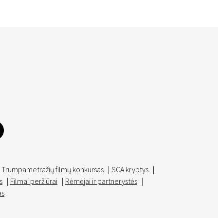
Trumpametražių filmų konkursas
|
SCA kryptys
|
s
|
Filmai peržiūrai
|
Rėmėjai ir partnerystės
|
as