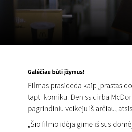
Lapkričio 5 - 22
2026
Galėčiau būti įžymus!
Filmas prasideda kaip įprastas dok
tapti komiku. Deniss dirba McDonal
pagrindiniu veikėju iš arčiau, atsi
„Šio filmo idėja gimė iš susidomė