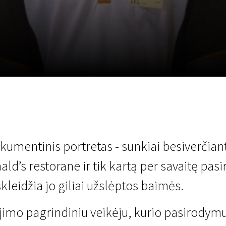
LT
Scanorama
Naujienos
Program
umentinis portretas - sunkiai besiverčianti
d’s restorane ir tik kartą per savaitę pasi
skleidžia jo giliai užslėptos baimės.
jimo pagrindiniu veikėju, kurio pasirodymu