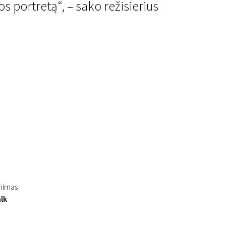
s portretą“, – sako režisierius
inimas
alk