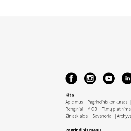
Kita
Apie mus
|
Pagrindinis konkursas
|
Renginiai
|
MIOB
|
Filmų platinima
Žiniasklaida
|
Savanoriai
|
Archyv
Pagrindinis menu