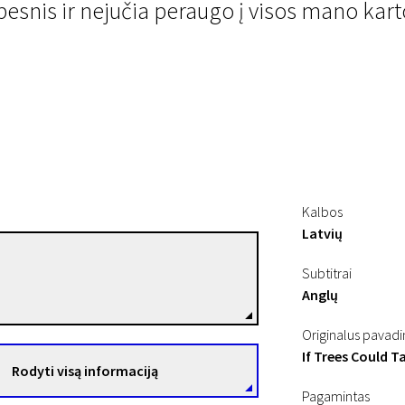
esnis ir nejučia peraugo į visos mano karto
ti
Kalbos
Latvių
Armands Začs
Subtitrai
Režisierius(-ė)
Anglų
Originalus pavad
If Trees Could T
Rodyti visą informaciją
Pagamintas