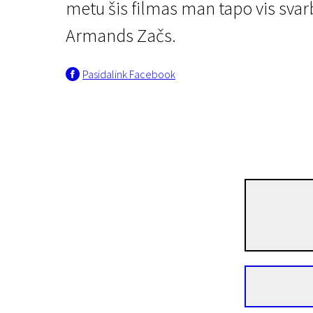
metu šis filmas man tapo vis svarb
Armands Začs.
Pasidalink Facebook
Naujasis Baltijos kinas. II programa
Jei medžiai galėtų kalbė
26 min. | Dokumentinis | N-13