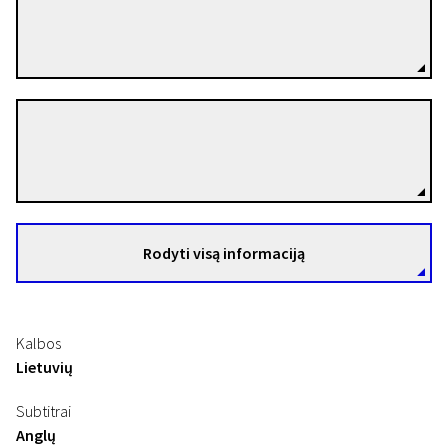
Diana Matuzevičienė
Režisierius(-ė)
Kornelijus Matuzevičius
Būsenos ir portretai (1990-2005): Programa II
Režisierius(-ė)
Horizontas arba Gyvenimas
Luvruose
27 min. | Dokumentinis | N-13
Rodyti visą informaciją
Kalbos
Lietuvių
Subtitrai
Anglų