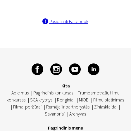
Pasidalink Facebook
Kita
Apie mus
|
Pagrindinis konkursas
|
Trumpametražių filmų
konkursas
|
SCA kryptys
|
Renginiai
|
MIOB
|
Filmų platinimas
|
Filmai peržiūrai
|
Rėmėjai ir partnerystės
|
Žiniasklaida
|
Savanoriai
|
Archyvas
Pagrindinis menu