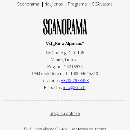
Scanorama
|
Naujienos
|
Programa
|
SCA vasara
VšĮ „Kino Aljansas“
Goštauto g. 4, 01106
Vilnius,
Lietuva
Reg. nr. 126218936
PVM mokėtojo nr.: LT100004645810
Telefonas:
+37062973453
El. paštas:
info@kino.lt
Slapukų politika
© VšĮ „Kino Aljansas“ 2026. Visos teisės saugomos.