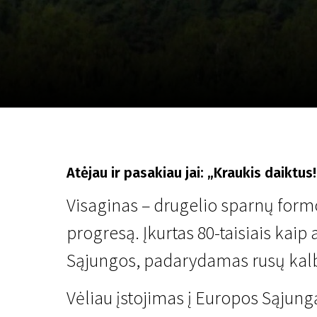
Lapkričio 5 - 22
2026
Atėjau ir pasakiau jai: „Kraukis daiktus
Visaginas – drugelio sparnų formo
progresą. Įkurtas 80-taisiais kaip
Sąjungos, padarydamas rusų kalb
Vėliau įstojimas į Europos Sąjungą