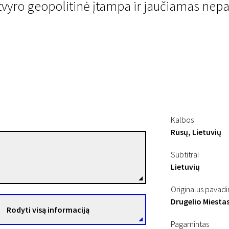
yro geopolitinė įtampa ir jaučiamas nepasi
Kalbos
Rusų, Lietuvių
Olga Černovaitė
Subtitrai
Režisierius(-ė)
Lietuvių
Originalus pavad
Drugelio Miesta
Rodyti visą informaciją
Pagamintas