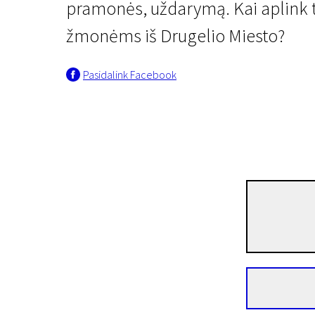
pramonės, uždarymą. Kai aplink tv
žmonėms iš Drugelio Miesto?
Pasidalink Facebook
Baltijos šalių trumpametražių filmų konkursinė programa „Naujasis Baltijos kinas“
Drugelio miestas
1 val. 35 min. | Dokumentinis | N-13