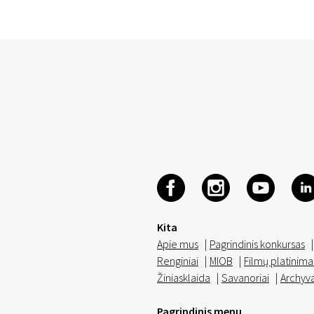
Kita
Apie mus
|
Pagrindinis konkursas
|
Renginiai
|
MIOB
|
Filmų platinima
Žiniasklaida
|
Savanoriai
|
Archyv
Pagrindinis menu