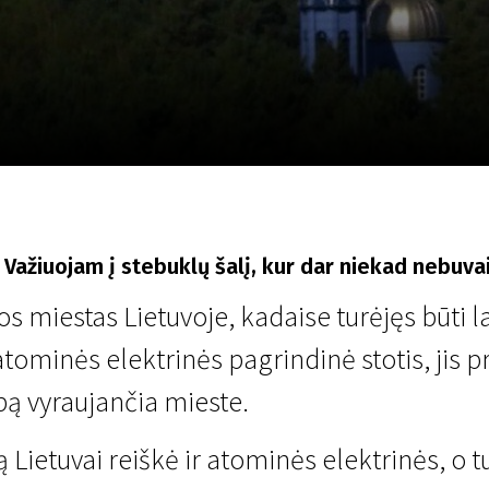
LT
Scanorama
Naujienos
Program
! Važiuojam į stebuklų šalį, kur dar niekad nebuvai
s miestas Lietuvoje, kadaise turėjęs būti l
 atominės elektrinės pagrindinė stotis, jis 
ą vyraujančia mieste.
 Lietuvai reiškė ir atominės elektrinės, o 