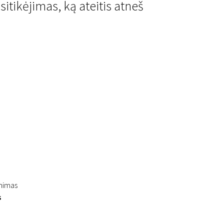
tikėjimas, ką ateitis atneš
inimas
s