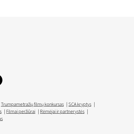
Trumpametražių filmų konkursas
|
SCA kryptys
|
s
|
Filmai peržiūrai
|
Rėmėjai ir partnerystės
|
as