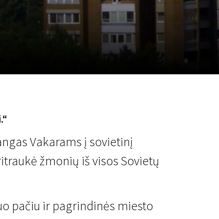
a
SCA vasara
...
.“
angas Vakarams į sovietinį
pritraukė žmonių iš visos Sovietų
tuo pačiu ir pagrindinės miesto