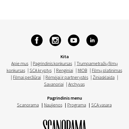
Kita
Apie mus
|
Pagrindinis konkursas
|
Trumpametražių filmų
konkursas
|
SCA kryptys
|
Renginiai
|
MIOB
|
Filmų platinimas
|
Filmai peržiūrai
|
Rėmėjai ir partnerystės
|
Žiniasklaida
|
Savanoriai
|
Archyvas
Pagrindinis menu
Scanorama
|
Naujienos
|
Programa
|
SCA vasara