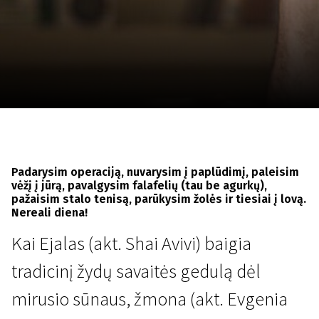
Lapkričio 5 - 22
2026
Padarysim operaciją, nuvarysim į paplūdimį, paleisim
vėžį į jūrą, pavalgysim falafelių (tau be agurkų),
pažaisim stalo tenisą, parūkysim žolės ir tiesiai į lovą.
Nereali diena!
Kai Ejalas (akt. Shai Avivi) baigia
tradicinį žydų savaitės gedulą dėl
mirusio sūnaus, žmona (akt. Evgenia