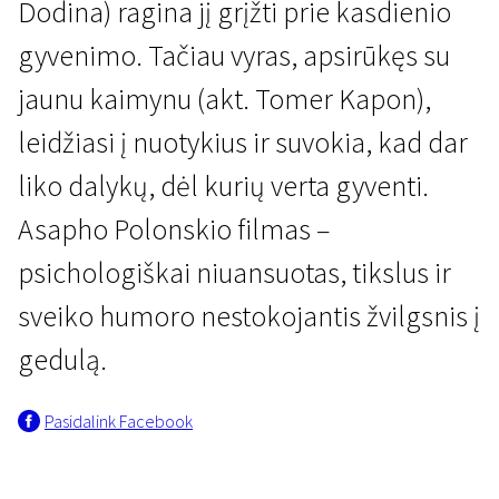
Dodina) ragina jį grįžti prie kasdienio
gyvenimo. Tačiau vyras, apsirūkęs su
jaunu kaimynu (akt. Tomer Kapon),
leidžiasi į nuotykius ir suvokia, kad dar
liko dalykų, dėl kurių verta gyventi.
Kertant Europą
Asapho Polonskio filmas –
Savaitė ir viena diena
psichologiškai niuansuotas, tikslus ir
1 val. 38 min. | Drama, Komedija | N-13
sveiko humoro nestokojantis žvilgsnis į
gedulą.
Pasidalink Facebook