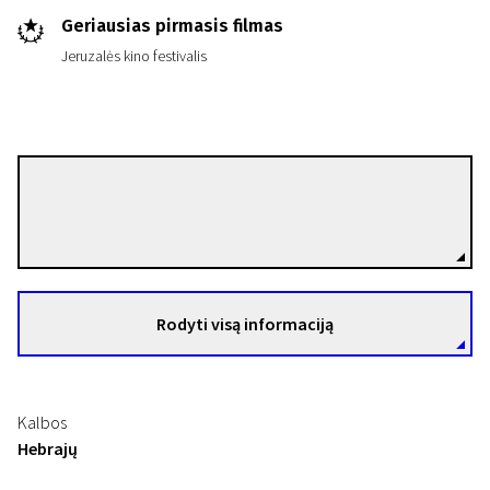
Geriausias pirmasis filmas
Jeruzalės kino festivalis
Asaph Polonsky
Režisierius(-ė)
Rodyti visą informaciją
Kalbos
Hebrajų