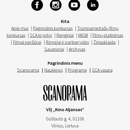
Kita
Apie mus
|
Pagrindinis konkursas
|
Trumpametražių filmų
konkursas
|
SCA kryptys
|
Renginiai
|
MIOB
|
Filmų platinimas
|
Filmai peržiūrai
|
Rėmėjai ir partnerystės
|
Žiniasklaida
|
Savanoriai
|
Archyvas
Pagrindinis menu
Scanorama
|
Naujienos
|
Programa
|
SCA vasara
VšĮ „Kino Aljansas“
Goštauto g. 4, 01106
Vilnius,
Lietuva