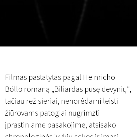
Lapkričio 5 - 22
2026
Filmas pastatytas pagal Heinricho
Böllo romaną „Biliardas pusę devynių“,
tačiau režisieriai, nenorėdami leisti
žiūrovams patogiai nugrimzti
įprastiniame pasakojime, atsisako
chronologinės įvykių sekos ir imasi