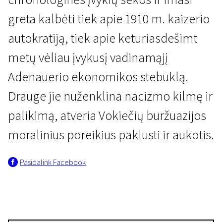
greta kalbėti tiek apie 1910 m. kaizerio
autokratiją, tiek apie keturiasdešimt
metų vėliau įvykusį vadinamąjį
Adenauerio ekonomikos stebuklą.
Tai nutiko čia
Nesutaikomieji, arba į smurtą
Drauge jie nuženklina nacizmo kilmę ir
- tik smurtu
palikimą, atveria Vokiečių buržuazijos
55 min. | Dokumentinis, Karinis | N-13
moralinius poreikius paklusti ir aukotis.
Pasidalink Facebook