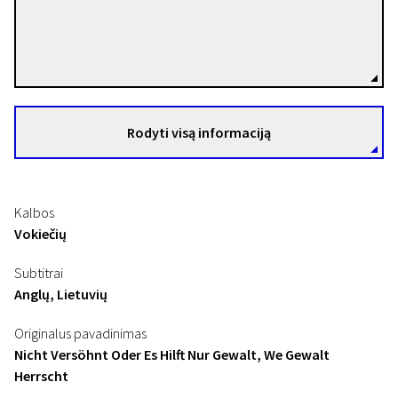
Jean-Marie Straub & Danièle Huillet
Režisierius(-ė)
Rodyti visą informaciją
Kalbos
Vokiečių
Subtitrai
Anglų, Lietuvių
Originalus pavadinimas
Nicht Versöhnt Oder Es Hilft Nur Gewalt, We Gewalt
Herrscht