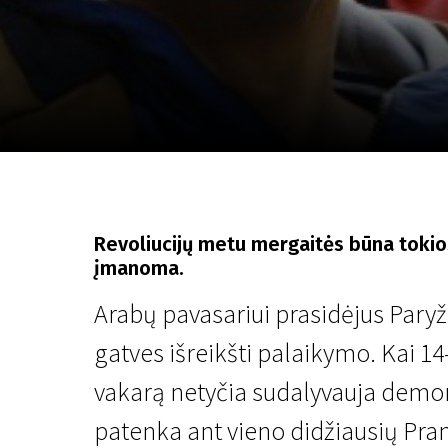
Lapkričio 5 - 22
2026
Revoliucijų metu mergaitės būna tokio
įmanoma.
Arabų pavasariui prasidėjus Paryž
gatves išreikšti palaikymo. Kai 1
vakarą netyčia sudalyvauja demon
patenka ant vieno didžiausių Pranc