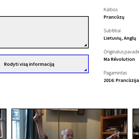
Kalbos
Prancūzų
Ramzi Ben Sliman
Subtitrai
Režisierius(-ė)
Lietuvių, Anglų
Originalus pavad
Ma Révolution
Rodyti visą informaciją
Pagamintas
2016: Prancūzija