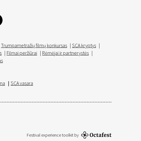
Trumpametražių filmų konkursas
|
SCA kryptys
|
s
|
Filmai peržiūrai
|
Rėmėjai ir partnerystės
|
as
ma
|
SCA vasara
Festival experience toolkit by