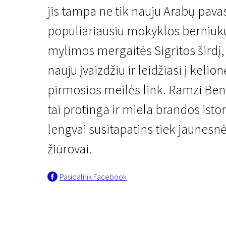
jis tampa ne tik nauju Arabų pavas
populiariausiu mokyklos berniuk
mylimos mergaitės Sigritos širdį
nauju įvaizdžiu ir leidžiasi į keli
pirmosios meilės link. Ramzi Ben 
Atsivesk mamą ir tėtį
tai protinga ir miela brandos istor
Mano revoliucija
lengvai susitapatins tiek jaunesnė
1 val. 20 min. | Drama | V - visai šeimai
žiūrovai.
Pasidalink Facebook