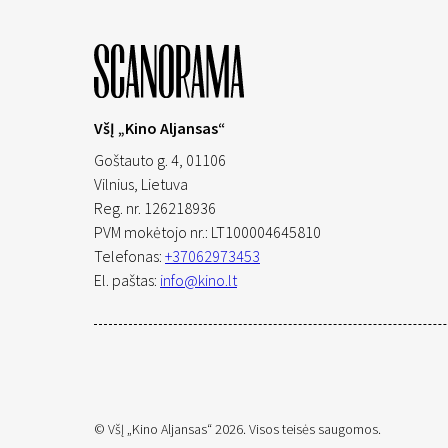
VšĮ „Kino Aljansas“
Goštauto g. 4, 01106
Vilnius,
Lietuva
Reg. nr. 126218936
PVM mokėtojo nr.: LT100004645810
Telefonas:
+37062973453
El. paštas:
info@kino.lt
© VšĮ „Kino Aljansas“ 2026. Visos teisės saugomos.