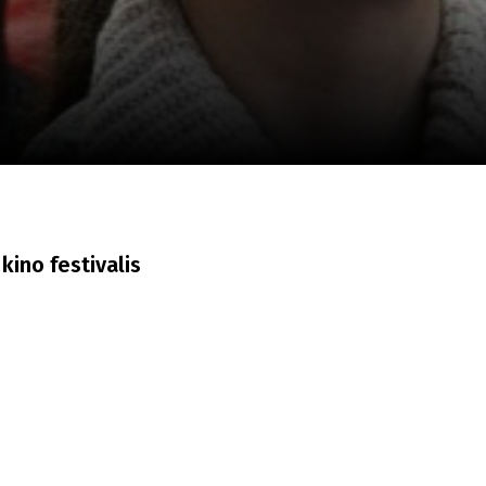
a
SCA vasara
...
kino festivalis