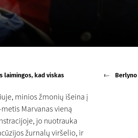
LT
Scanorama
Naujienos
Program
s laimingos, kad viskas
Berlyno 
iuje, minios žmonių išeina į
4-metis Marvanas vieną
stracijoje, jo nuotrauka
ūzijos žurnalų viršelio, ir