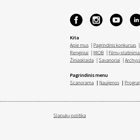
Kita
Apie mus
|
Pagrindinis konkursas
|
Renginiai
|
MIOB
|
Filmų platinima
Žiniasklaida
|
Savanoriai
|
Archyv
Pagrindinis menu
Scanorama
|
Naujienos
|
Progra
Slapukų politika