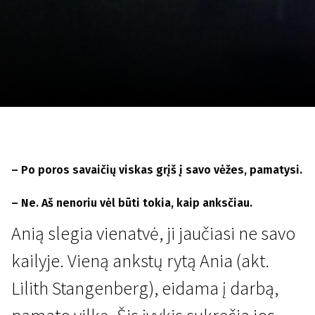
Lapkričio 5 - 22
2026
– Po poros savaičių viskas grįš į savo vėžes, pamatysi.
– Ne. Aš nenoriu vėl būti tokia, kaip anksčiau.
Anią slegia vienatvė, ji jaučiasi ne savo
kailyje. Vieną ankstų rytą Ania (akt.
Lilith Stangenberg), eidama į darbą,