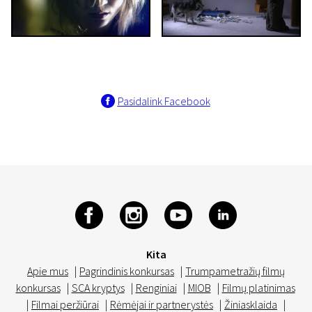
Pasidalink Facebook
Kita
Apie mus
|
Pagrindinis konkursas
|
Trumpametražių filmų
konkursas
|
SCA kryptys
|
Renginiai
|
MIOB
|
Filmų platinimas
|
Filmai peržiūrai
|
Rėmėjai ir partnerystės
|
Žiniasklaida
|