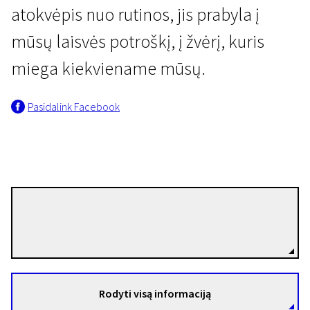
atokvėpis nuo rutinos, jis prabyla į
mūsų laisvės potroškį, į žvėrį, kuris
miega kiekviename mūsų.
Pasidalink Facebook
Nicolette Krebitz
Režisierius(-ė)
Rodyti visą informaciją