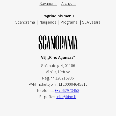
Savanoriai
|
Archyvas
Pagrindinis menu
Scanorama
|
Naujienos
|
Programa
|
SCA vasara
VšĮ „Kino Aljansas“
Goštauto g. 4, 01106
Vilnius,
Lietuva
Reg. nr. 126218936
PVM mokėtojo nr.: LT100004645810
Telefonas:
+37062973453
El. paštas:
info@kino.lt