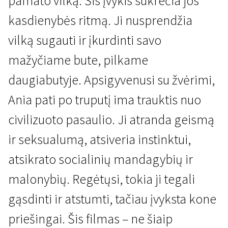
pamato vilką. Šis įvykis sukrečia jos
kasdienybės ritmą. Ji nusprendžia
vilką sugauti ir įkurdinti savo
mažyčiame bute, pilkame
daugiabutyje. Apsigyvenusi su žvėrimi,
Kertant Europą
Ania pati po truputį ima trauktis nuo
Laukinė
civilizuoto pasaulio. Ji atranda geismą
1 val. 37 min. | Drama, Fantastinis | N-13
ir seksualumą, atsiveria instinktui,
atsikrato socialinių mandagybių ir
malonybių. Regėtųsi, tokia ji tegali
gąsdinti ir atstumti, tačiau įvyksta kone
priešingai. Šis filmas – ne šiaip