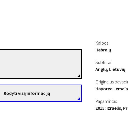
Kalbos
Hebrajų
Elad Keidan
Subtitrai
Režisierius(-ė)
Anglų, Lietuvių
Originalus pavad
Hayored Lema’a
Rodyti visą informaciją
Pagamintas
2015: Izraelis, P