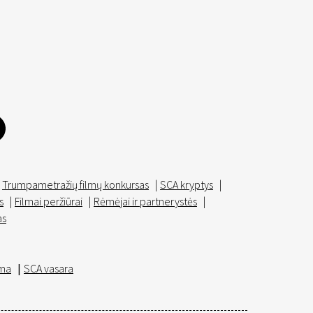
Trumpametražių filmų konkursas
|
SCA kryptys
|
s
|
Filmai peržiūrai
|
Rėmėjai ir partnerystės
|
as
ma
|
SCA vasara