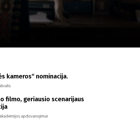
a
SCA vasara
...
ės kameros“ nominacija.
tivalis
o filmo, geriausio scenarijaus
ija
o akademijos apdovanojimai