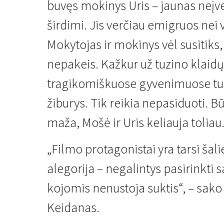
buvęs mokinys Uris – jaunas neįv
širdimi. Jis verčiau emigruos nei 
Mokytojas ir mokinys vėl susitiks,
nepakeis. Kažkur už tuzino klaidų
tragikomiškuose gyvenimuose turė
Kertant Europą
žiburys. Tik reikia nepasiduoti. B
Pavėluota mintis
maža, Mošė ir Uris keliauja toliau
1 val. 45 min. | Drama | N-13
„Filmo protagonistai yra tarsi šali
alegorija – negalintys pasirinkti 
kojomis nenustoja suktis“, – sako 
Keidanas.