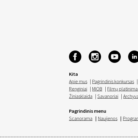
Kita
Apie mus
|
Pagrindinis konkursas
|
Renginiai
|
MIOB
|
Filmų platinima
Žiniasklaida
|
Savanoriai
|
Archyv
Pagrindinis menu
Scanorama
|
Naujienos
|
Progra