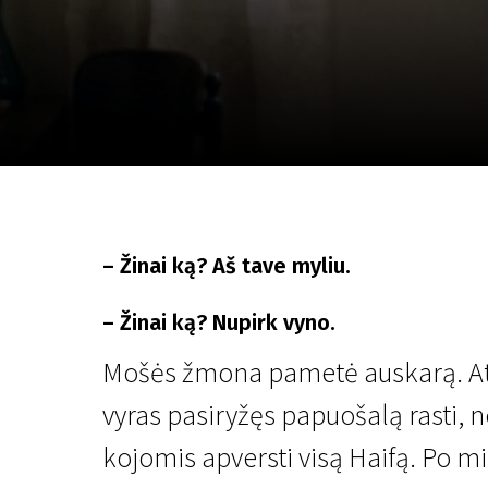
Lapkričio 5 - 22
2026
– Žinai ką? Aš tave myliu.
– Žinai ką? Nupirk vyno.
Mošės žmona pametė auskarą. Atr
vyras pasiryžęs papuošalą rasti, n
kojomis apversti visą Haifą. Po m