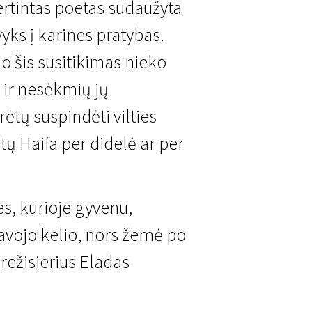
ertintas poetas sudaužyta
vyks į karines pratybas.
 o šis susitikimas nieko
 ir nesėkmių jų
tų suspindėti vilties
ūtų Haifa per didelė ar per
.
es, kurioje gyvenu,
savojo kelio, nors žemė po
režisierius Eladas