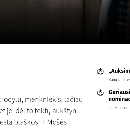
LT
Scanorama
Naujienos
Program
„Auksin
Kanų kino fes
Geriausi
odytų, menkniekis, tačiau
nominac
Izraelio kin
et jei dėl to tektų aukštyn
iestą blaškosi ir Mošės