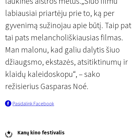
laukinės aistros metus.„Šiuo filmu
labiausiai priartėju prie to, ką per
gyvenimą sužinojau apie būtį. Taip pat
tai pats melancholiškiausias filmas.
Man malonu, kad galiu dalytis šiuo
džiaugsmo, ekstazės, atsitiktinumų ir
klaidų kaleidoskopu“, – sako
režisierius Gasparas Noé.
Pasidalink Facebook
Kanų kino festivalis