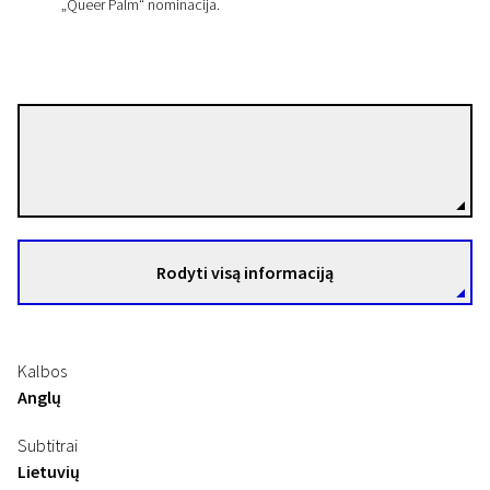
„Queer Palm“ nominacija.
Gaspar Noé
Režisierius(-ė)
Rodyti visą informaciją
Kalbos
Anglų
Subtitrai
Lietuvių