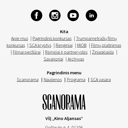
Kita
Apie mus
|
Pagrindinis konkursas
|
Trumpametražių filmų
konkursas
|
SCA kryptys
|
Renginiai
|
MIOB
|
Filmų platinimas
|
Filmai peržiūrai
|
Rėmėjai ir partnerystės
|
Žiniasklaida
|
Savanoriai
|
Archyvas
Pagrindinis menu
Scanorama
|
Naujienos
|
Programa
|
SCA vasara
VšĮ „Kino Aljansas“
Goštauto g. 4, 01106