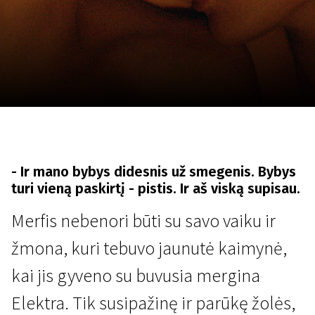
Lapkričio 5 - 22
2026
- Ir mano bybys didesnis už smegenis. Bybys
turi vieną paskirtį - pistis. Ir aš viską supisau.
Merfis nebenori būti su savo vaiku ir
žmona, kuri tebuvo jaunutė kaimynė,
kai jis gyveno su buvusia mergina
Elektra. Tik susipažinę ir parūkę žolės,