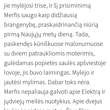
jie mylėjosi trise, ir šį prisiminimą
Merfis saugo kaip didžiausią
brangenybę, praskaidrinančią niūrią
pirmą Naujųjų metų dieną. Tada,
paskendęs kūniškuose malonumuose
Kertant Europą
su dviem patraukliomis moterimis,
Meilė (2015)
gulėdamas popietės saulės apšviestoje
2 val. 15 min. | Drama | N/A
lovoje, jis buvo laimingas. Mylėjo ir
jautėsi mylimas. Dabar toks nėra.
Merfis nepaliauja galvoti apie Elektrą ir
jųdviejų meilės nuotykius. Apie dvejus