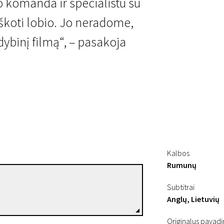
o komanda ir specialistu su
škoti lobio. Jo neradome,
dybinį filmą“, – pasakoja
Kalbos
Rumunų
Corneliu Porumboiu
Subtitrai
Režisierius(-ė)
Anglų, Lietuvių
Originalus pavad