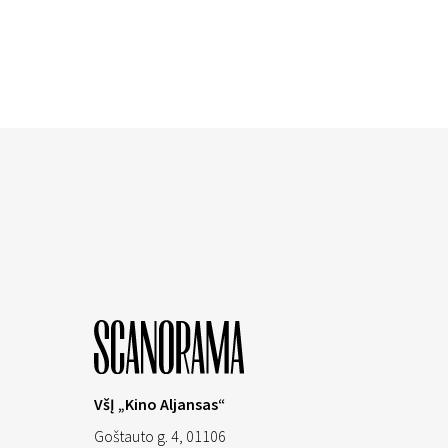
VšĮ „Kino Aljansas“
Goštauto g. 4, 01106