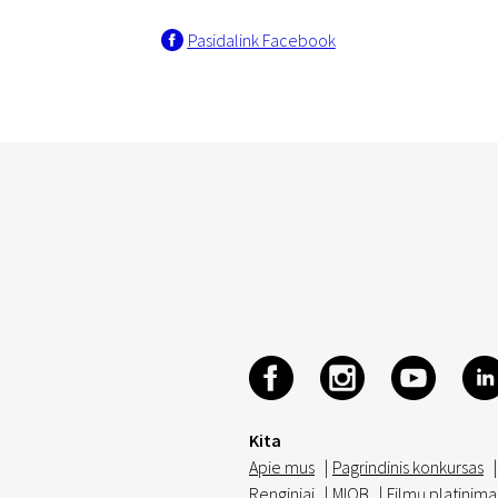
Pasidalink Facebook
Kita
Apie mus
|
Pagrindinis konkursas
|
Renginiai
|
MIOB
|
Filmų platinima