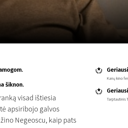
LT
Scanorama
Naujienos
Program
pramogom.
Geriaus
Kanų kino fes
na šiknon.
Geriaus
anką visad ištiesia
Tarptautinis T
stė apsiribojo galvos
ai žino Negeoscu, kaip pats