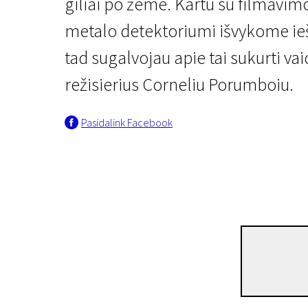
giliai po žeme. Kartu su filmavim
metalo detektoriumi išvykome ie
tad sugalvojau apie tai sukurti vai
režisierius Corneliu Porumboiu.
Pasidalink Facebook