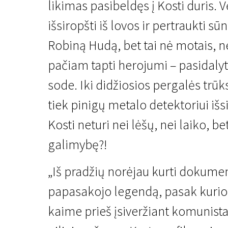
likimas pasibeldęs į Kosti duris. 
išsiropšti iš lovos ir pertraukti sū
Robiną Hudą, bet tai nė motais, 
pačiam tapti herojumi – pasidalyti
sode. Iki didžiosios pergalės trūks
Kertant Europą
tiek pinigų metalo detektoriui išs
Lobis
Kosti neturi nei lėšų, nei laiko, bet
1 val. 29 min. | Komedija | N-13
galimybę?!
„Iš pradžių norėjau kurti dokume
papasakojo legendą, pasak kurio
kaime prieš įsiveržiant komunist