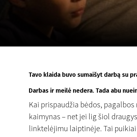
Lapkričio 5 - 22
2026
Tavo klaida buvo sumaišyt darbą su 
Darbas ir meilė nedera. Tada abu nuei
Kai prispaudžia bėdos, pagalbos r
kaimynas – net jei lig šiol draugy
linktelėjimu laiptinėje. Tai puiki