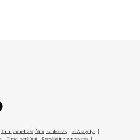
Trumpametražių filmų konkursas
|
SCA kryptys
|
s
|
Filmai peržiūrai
|
Rėmėjai ir partnerystės
|