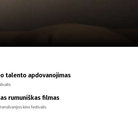
a
SCA vasara
...
io talento apdovanojimas
tivalis
ias rumuniškas filmas
ransilvanijos kino festivalis