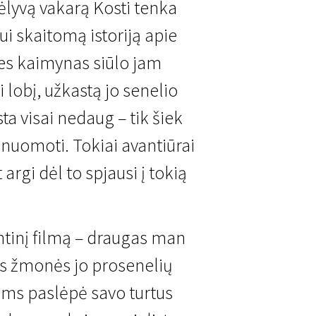
Vėlyvą vakarą Kosti tenka
nui skaitomą istoriją apie
nes kaimynas siūlo jam
 lobį, užkastą jo senelio
ta visai nedaug – tik šiek
inuomoti. Tokiai avantiūrai
 argi dėl to spjausi į tokią
ntinį filmą – draugas man
s žmonės jo prosenelių
ams paslėpė savo turtus