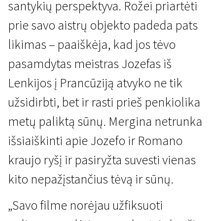
santykių perspektyva. Rožei priartėti
prie savo aistrų objekto padeda pats
likimas – paaiškėja, kad jos tėvo
pasamdytas meistras Jozefas iš
Lenkijos į Prancūziją atvyko ne tik
Kertant Europą
užsidirbti, bet ir rasti prieš penkiolika
Įsiutusi rožė
metų paliktą sūnų. Mergina netrunka
1 val. 20 min. | Drama | N-13
išsiaiškinti apie Jozefo ir Romano
kraujo ryšį ir pasiryžta suvesti vienas
kito nepažįstančius tėvą ir sūnų.
„Savo filme norėjau užfiksuoti