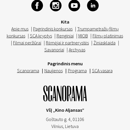
Kita
Apie mus
|
Pagrindinis konkursas
|
Trumpametražių filmų
konkursas
|
SCA kryptys
|
Renginiai
|
MIOB
|
Filmų platinimas
|
Filmai peržiūrai
|
Rėmėjai ir partnerystės
|
Žiniasklaida
|
Savanoriai
|
Archyvas
Pagrindinis menu
Scanorama
|
Naujienos
|
Programa
|
SCA vasara
VšĮ „Kino Aljansas“
Goštauto g. 4, 01106
Vilnius,
Lietuva