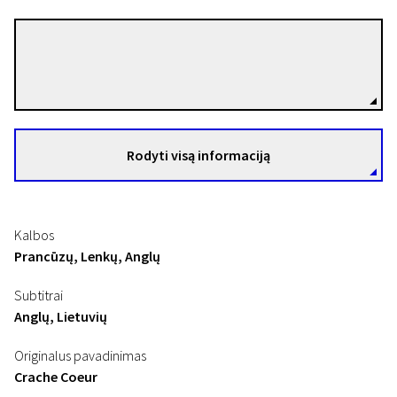
Julia Kowalski
Režisierius(-ė)
Rodyti visą informaciją
Kalbos
Prancūzų, Lenkų, Anglų
Subtitrai
Anglų, Lietuvių
Originalus pavadinimas
Crache Coeur