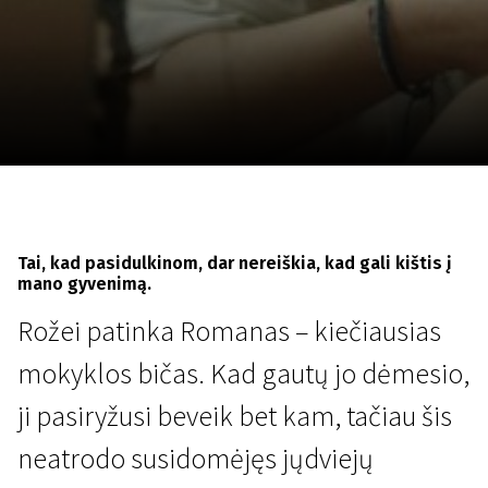
Lapkričio 5 - 22
2026
Tai, kad pasidulkinom, dar nereiškia, kad gali kištis į
mano gyvenimą.
Rožei patinka Romanas – kiečiausias
mokyklos bičas. Kad gautų jo dėmesio,
ji pasiryžusi beveik bet kam, tačiau šis
neatrodo susidomėjęs jųdviejų