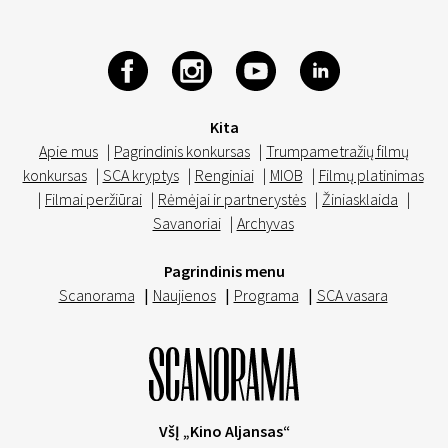
Kita
Apie mus
|
Pagrindinis konkursas
|
Trumpametražių filmų
konkursas
|
SCA kryptys
|
Renginiai
|
MIOB
|
Filmų platinimas
|
Filmai peržiūrai
|
Rėmėjai ir partnerystės
|
Žiniasklaida
|
Savanoriai
|
Archyvas
Pagrindinis menu
Scanorama
|
Naujienos
|
Programa
|
SCA vasara
VšĮ „Kino Aljansas“