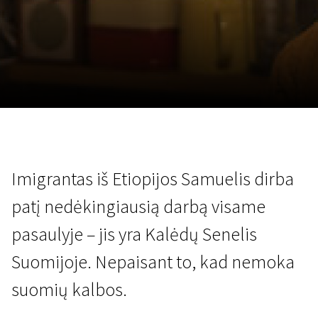
Lapkričio 5 - 22
2026
Imigrantas iš Etiopijos Samuelis dirba
patį nedėkingiausią darbą visame
pasaulyje – jis yra Kalėdų Senelis
Suomijoje. Nepaisant to, kad nemoka
suomių kalbos.