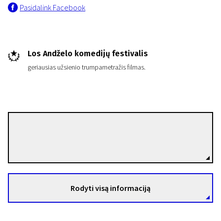
Pasidalink Facebook
Los Andželo komedijų festivalis
geriausias užsienio trumpametražis filmas.
Trumpametražių filmų naktis „Šiaurės pašvaistė“
Juodos Kalėdos
19 min. | Komedija | N/A
Juuso Räsänen
Režisierius(-ė)
Rodyti visą informaciją