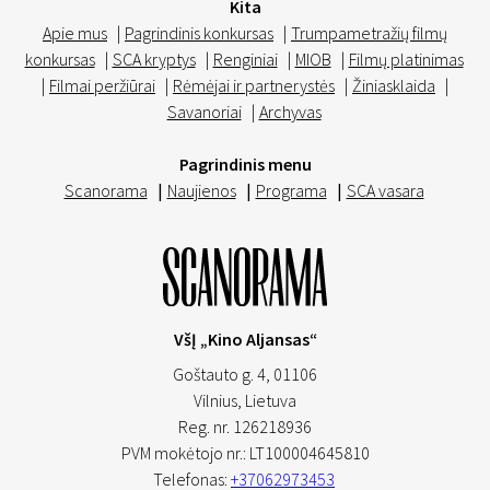
Kita
Apie mus
|
Pagrindinis konkursas
|
Trumpametražių filmų
konkursas
|
SCA kryptys
|
Renginiai
|
MIOB
|
Filmų platinimas
|
Filmai peržiūrai
|
Rėmėjai ir partnerystės
|
Žiniasklaida
|
Savanoriai
|
Archyvas
Pagrindinis menu
Scanorama
|
Naujienos
|
Programa
|
SCA vasara
VšĮ „Kino Aljansas“
Goštauto g. 4, 01106
Vilnius,
Lietuva
Reg. nr. 126218936
PVM mokėtojo nr.: LT100004645810
Telefonas:
+37062973453