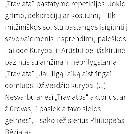
„Traviata“ pastatymo repeticijos. Jokio
grimo, dekoracijų ar kostiumų – tik
milžiniškos solistų pastangos įsigilinti į
savo vaidmenis ir sprendimų paieškos.
Tai odė Kūrybai ir Artistui bei išskirtinė
Neišgalvotas gyvenimas
pažintis su amžina ir neprilygstama
Repetuojant „Traviatą“
„Traviata“.„Jau ilgą laiką aistringai
1 val. 53 min. | Drama | N/A
domiuosi Dž.Verdžio kūryba. (...)
Nesvarbu ar esi „Traviatos“ aktorius, ar
žiūrovas, ji pasiekia tavo sielos
gelmes“, – sako režisierius Philippe’as
Béziatas.