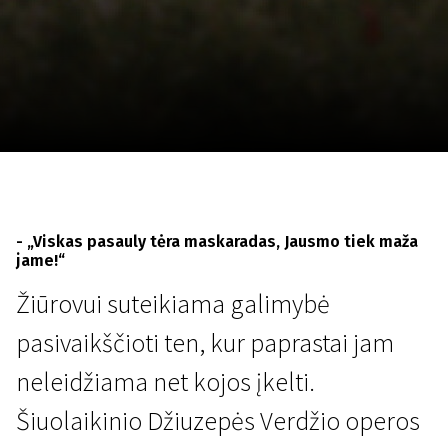
Lapkričio 5 - 22
2026
- „Viskas pasauly tėra maskaradas, Jausmo tiek maža
jame!“
Žiūrovui suteikiama galimybė
pasivaikščioti ten, kur paprastai jam
neleidžiama net kojos įkelti.
Šiuolaikinio Džiuzepės Verdžio operos