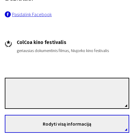
Pasidalink Facebook
ColCoa kino festivalis
geriausias dokumentinis filmas, Niujorko kino festivalis
Philippe Béziat
Režisierius(-ė)
Rodyti visą informaciją