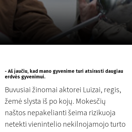
Lapkričio 5 - 22
2026
- Aš jaučiu, kad mano gyvenime turi atsirasti daugiau
erdvės gyvenimui.
Buvusiai žinomai aktorei Luizai, regis,
žemė slysta iš po kojų. Mokesčių
naštos nepakelianti šeima rizikuoja
netekti vienintelio nekilnojamojo turto