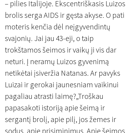
– pilies Italijoje. Ekscentriškasis Luizos
brolis serga AIDS ir gęsta akyse. O pati
moteris kenčia dėl neįgyvendintų
svajonių. Jai jau 43-eji, o taip
trokštamos šeimos ir vaikų ji vis dar
Kertant Europą
neturi. Į neramų Luizos gyvenimą
Pilis Italijoje
netikėtai įsiveržia Natanas. Ar pavyks
1 val. 44 min. | Drama | N/A
Luizai ir gerokai jaunesniam vaikinui
pagaliau atrasti laimę?„Troškau
papasakoti istoriją apie šeimą ir
sergantį brolį, apie pilį, jos žemes ir
sodus, apie prisiminimus. Apie šeimos