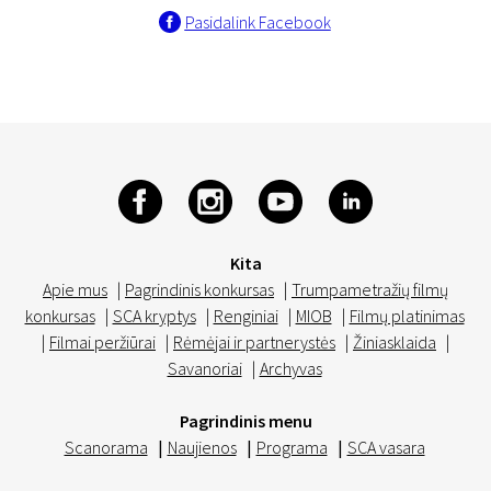
Pasidalink Facebook
Kita
Apie mus
|
Pagrindinis konkursas
|
Trumpametražių filmų
konkursas
|
SCA kryptys
|
Renginiai
|
MIOB
|
Filmų platinimas
|
Filmai peržiūrai
|
Rėmėjai ir partnerystės
|
Žiniasklaida
|
Savanoriai
|
Archyvas
Pagrindinis menu
Scanorama
|
Naujienos
|
Programa
|
SCA vasara