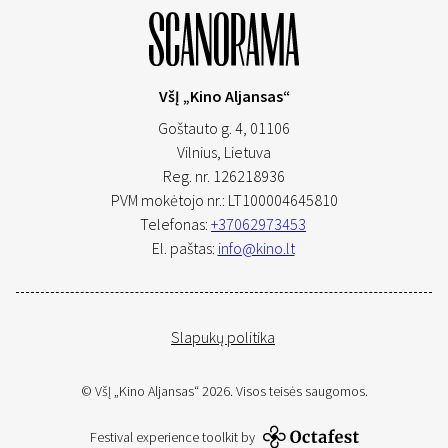
VšĮ „Kino Aljansas“
Goštauto g. 4, 01106
Vilnius,
Lietuva
Reg. nr. 126218936
PVM mokėtojo nr.: LT100004645810
Telefonas:
+37062973453
El. paštas:
info@kino.lt
Slapukų politika
© VšĮ „Kino Aljansas“ 2026. Visos teisės saugomos.
Festival experience toolkit by