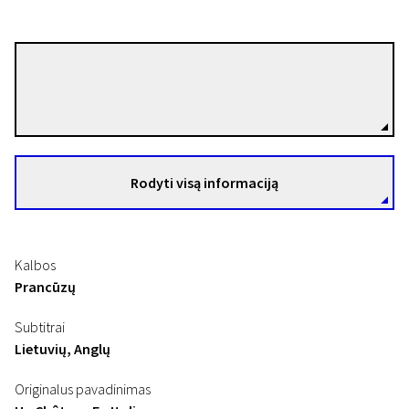
Valeria Bruni Tedeschi
Režisierius(-ė)
Rodyti visą informaciją
Kalbos
Prancūzų
Subtitrai
Lietuvių, Anglų
Originalus pavadinimas