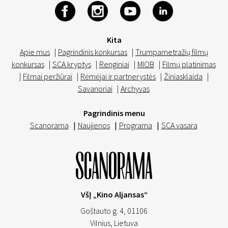
Kita
Apie mus
|
Pagrindinis konkursas
|
Trumpametražių filmų
konkursas
|
SCA kryptys
|
Renginiai
|
MIOB
|
Filmų platinimas
|
Filmai peržiūrai
|
Rėmėjai ir partnerystės
|
Žiniasklaida
|
Savanoriai
|
Archyvas
Pagrindinis menu
Scanorama
|
Naujienos
|
Programa
|
SCA vasara
VšĮ „Kino Aljansas“
Goštauto g. 4, 01106
Vilnius,
Lietuva