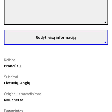
Robert Bresson
Režisierius(-ė)
Rodyti visą informaciją
Kalbos
Prancūzų
Subtitrai
Lietuvių, Anglų
Originalus pavadinimas
Mouchette
Pagamintas