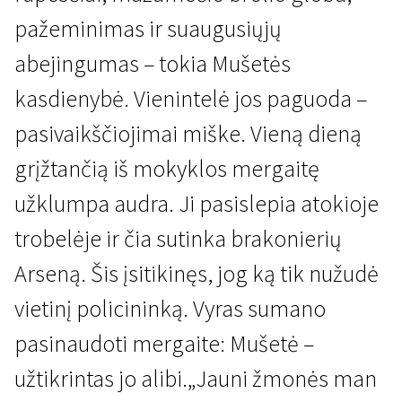
pažeminimas ir suaugusiųjų
abejingumas – tokia Mušetės
kasdienybė. Vienintelė jos paguoda –
pasivaikščiojimai miške. Vieną dieną
grįžtančią iš mokyklos mergaitę
Robertas Bressonas iš arčiau
Mušetė
užklumpa audra. Ji pasislepia atokioje
1 val. 18 min. | Drama | N/A
trobelėje ir čia sutinka brakonierių
Arseną. Šis įsitikinęs, jog ką tik nužudė
vietinį policininką. Vyras sumano
pasinaudoti mergaite: Mušetė –
užtikrintas jo alibi.„Jauni žmonės man