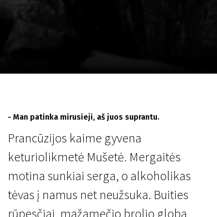
Lapkričio 5 - 22
2026
- Man patinka mirusieji, aš juos suprantu.
Prancūzijos kaime gyvena
keturiolikmetė Mušetė. Mergaitės
motina sunkiai serga, o alkoholikas
tėvas į namus net neužsuka. Buities
rūpesčiai, mažamečio brolio globa,