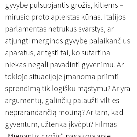
gyvybe pulsuojantis grožis, kitiems –
mirusio proto apleistas kūnas. Italijos
parlamentas netrukus svarstys, ar
atjungti merginos gyvybę palaikančius
aparatus, ar tęsti tai, ko sutartinai
Kertant Europą
niekas negali pavadinti gyvenimu. Ar
Miegantis grožis
tokioje situacijoje įmanoma priimti
1 val. 50 min. | Drama | N/A
sprendimą tik logišku mąstymu? Ar yra
argumentų, galinčių palaužti vilties
neprarandančią motiną? Ar tam, kad
gyventum, užtenka įkvėpti? Filmas
„Miegantis grožis“ pasakoja apie