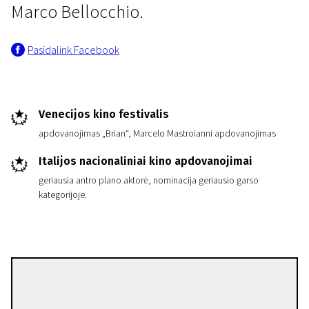
Marco Bellocchio.
Pasidalink Facebook
Venecijos kino festivalis
apdovanojimas „Brian“, Marcelo Mastroianni apdovanojimas
Italijos nacionaliniai kino apdovanojimai
geriausia antro plano aktorė, nominacija geriausio garso
kategorijoje.
Marco Bellocchio
Režisierius(-ė)