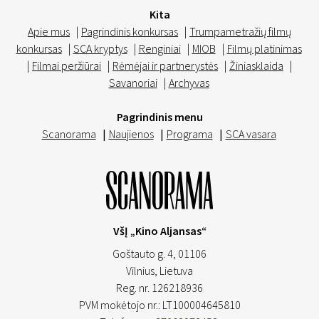
Kita
Apie mus
|
Pagrindinis konkursas
|
Trumpametražių filmų
konkursas
|
SCA kryptys
|
Renginiai
|
MIOB
|
Filmų platinimas
|
Filmai peržiūrai
|
Rėmėjai ir partnerystės
|
Žiniasklaida
|
Savanoriai
|
Archyvas
Pagrindinis menu
Scanorama
|
Naujienos
|
Programa
|
SCA vasara
VšĮ „Kino Aljansas“
Goštauto g. 4, 01106
Vilnius,
Lietuva
Reg. nr. 126218936
PVM mokėtojo nr.: LT100004645810