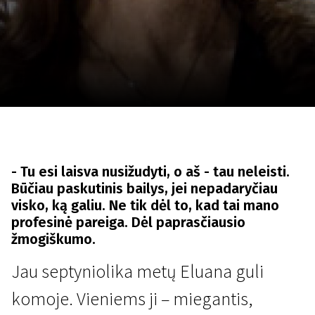
Lapkričio 5 - 22
2026
- Tu esi laisva nusižudyti, o aš - tau neleisti.
Būčiau paskutinis bailys, jei nepadaryčiau
visko, ką galiu. Ne tik dėl to, kad tai mano
profesinė pareiga. Dėl paprasčiausio
žmogiškumo.
Jau septyniolika metų Eluana guli
komoje. Vieniems ji – miegantis,