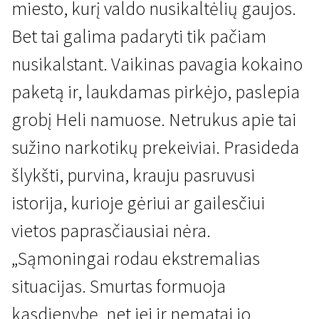
miesto, kurį valdo nusikaltėlių gaujos.
Bet tai galima padaryti tik pačiam
nusikalstant. Vaikinas pavagia kokaino
paketą ir, laukdamas pirkėjo, paslepia
grobį Heli namuose. Netrukus apie tai
Specialieji seansai
sužino narkotikų prekeiviai. Prasideda
Heli
šlykšti, purvina, krauju pasruvusi
1 val. 45 min. | Drama | N/A
istorija, kurioje gėriui ar gailesčiui
vietos paprasčiausiai nėra.
„Sąmoningai rodau ekstremalias
situacijas. Smurtas formuoja
kasdienybę, net jei ir nematai jo