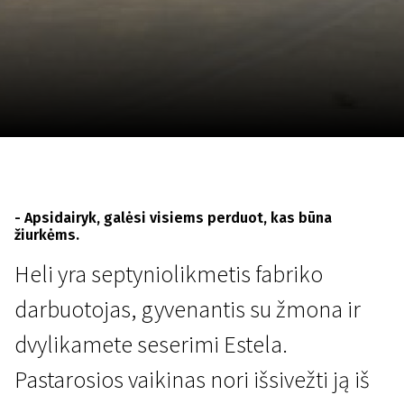
Lapkričio 5 - 22
2026
- Apsidairyk, galėsi visiems perduot, kas būna
žiurkėms.
Heli yra septyniolikmetis fabriko
darbuotojas, gyvenantis su žmona ir
dvylikamete seserimi Estela.
Pastarosios vaikinas nori išsivežti ją iš