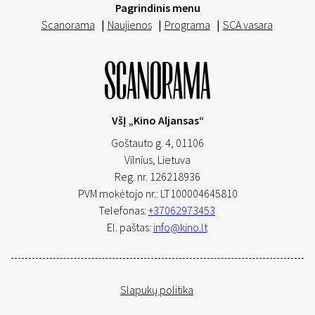
Pagrindinis menu
Scanorama
|
Naujienos
|
Programa
|
SCA vasara
VšĮ „Kino Aljansas“
Goštauto g. 4, 01106
Vilnius,
Lietuva
Reg. nr. 126218936
PVM mokėtojo nr.: LT100004645810
Telefonas:
+37062973453
El. paštas:
info@kino.lt
Slapukų politika