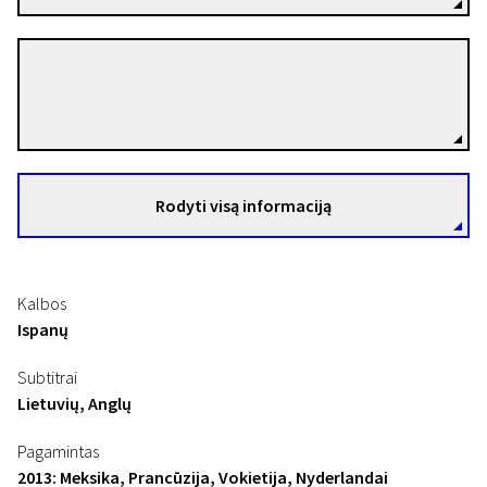
Gabriel Reyes
Režisierius(-ė)
Rodyti visą informaciją
Kalbos
Ispanų
Subtitrai
Lietuvių, Anglų
Pagamintas
2013: Meksika, Prancūzija, Vokietija, Nyderlandai