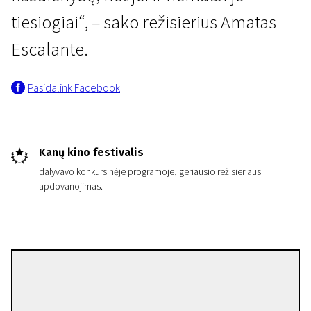
tiesiogiai“, – sako režisierius Amatas
Escalante.
Pasidalink Facebook
Kanų kino festivalis
dalyvavo konkursinėje programoje, geriausio režisieriaus
apdovanojimas.
Amat Escalante
Režisierius(-ė)