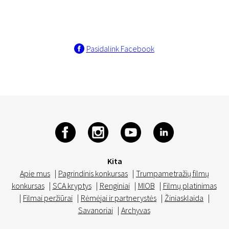
Pasidalink Facebook
Kita
Apie mus
|
Pagrindinis konkursas
|
Trumpametražių filmų
konkursas
|
SCA kryptys
|
Renginiai
|
MIOB
|
Filmų platinimas
|
Filmai peržiūrai
|
Rėmėjai ir partnerystės
|
Žiniasklaida
|
Savanoriai
|
Archyvas