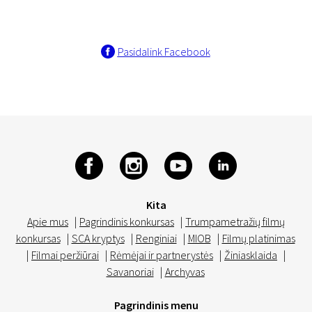
Pasidalink Facebook
Kita
Apie mus
|
Pagrindinis konkursas
|
Trumpametražių filmų
konkursas
|
SCA kryptys
|
Renginiai
|
MIOB
|
Filmų platinimas
|
Filmai peržiūrai
|
Rėmėjai ir partnerystės
|
Žiniasklaida
|
Savanoriai
|
Archyvas
Pagrindinis menu