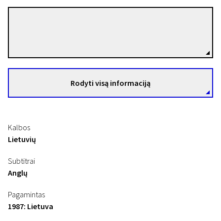
Gediminas Skvarnavičius
Režisierius(-ė)
Rodyti visą informaciją
Laikas eina per miestą. Maištaujanti sovietmečio dokumentika
Vinis
10 min. | Dokumentinis | N/A
Kalbos
Lietuvių
Subtitrai
Anglų
Pagamintas
1987: Lietuva