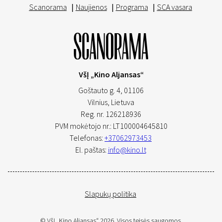
Scanorama
|
Naujienos
|
Programa
|
SCA vasara
VšĮ „Kino Aljansas“
Goštauto g. 4, 01106
Vilnius,
Lietuva
Reg. nr. 126218936
PVM mokėtojo nr.: LT100004645810
Telefonas:
+37062973453
El. paštas:
info@kino.lt
Slapukų politika
© VšĮ „Kino Aljansas“ 2026. Visos teisės saugomos.