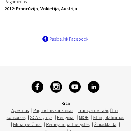
Pagamintas
2012: Prancūzija, Vokietija, Austrija
Pasidalink Facebook
Kita
Apie mus
|
Pagrindinis konkursas
|
Trumpametražių filmų
konkursas
|
SCA kryptys
|
Renginiai
|
MIOB
|
Filmų platinimas
|
Filmai peržiūrai
|
Rėmėjai ir partnerystės
|
Žiniasklaida
|