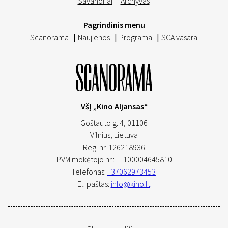
Savanoriai
|
Archyvas
Pagrindinis menu
Scanorama
|
Naujienos
|
Programa
|
SCA vasara
VšĮ „Kino Aljansas“
Goštauto g. 4, 01106
Vilnius,
Lietuva
Reg. nr. 126218936
PVM mokėtojo nr.: LT100004645810
Telefonas:
+37062973453
El. paštas:
info@kino.lt