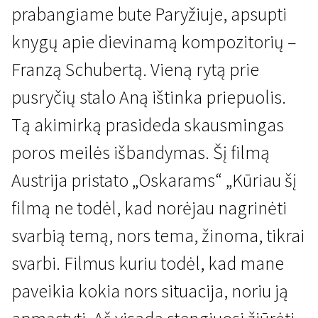
prabangiame bute Paryžiuje, apsupti
knygų apie dievinamą kompozitorių –
Franzą Schubertą. Vieną rytą prie
pusryčių stalo Aną ištinka priepuolis.
Tą akimirką prasideda skausmingas
Kertant Europą
poros meilės išbandymas. Šį filmą
Meilė (2012)
Austrija pristato „Oskarams“ „Kūriau šį
2 val. 5 min. | Drama | N/A
filmą ne todėl, kad norėjau nagrinėti
svarbią temą, nors tema, žinoma, tikrai
svarbi. Filmus kuriu todėl, kad mane
paveikia kokia nors situacija, noriu ją