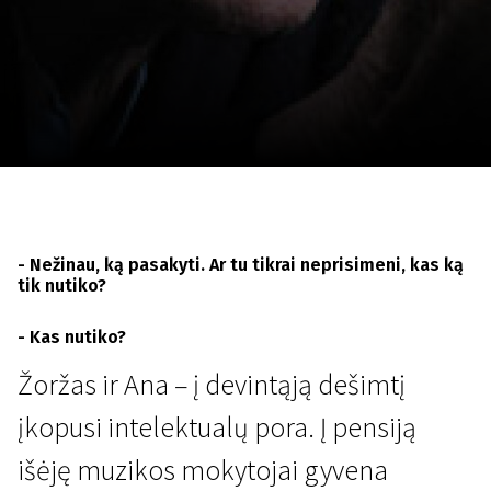
Lapkričio 5 - 22
2026
- Nežinau, ką pasakyti. Ar tu tikrai neprisimeni, kas ką
tik nutiko?
- Kas nutiko?
Žoržas ir Ana – į devintąją dešimtį
įkopusi intelektualų pora. Į pensiją
išėję muzikos mokytojai gyvena