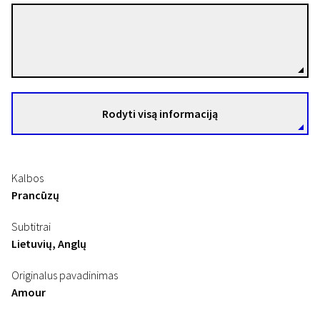
Michael Haneke
Režisierius(-ė)
Rodyti visą informaciją
Kalbos
Prancūzų
Subtitrai
Lietuvių, Anglų
Originalus pavadinimas
Amour