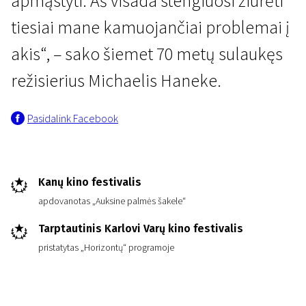
apmąstyti. Aš visada stengiuosi žiūrėti
tiesiai mane kamuojančiai problemai į
akis“, – sako šiemet 70 metų sulaukęs
režisierius Michaelis Haneke.
Pasidalink Facebook
Kanų kino festivalis
apdovanotas „Auksine palmės šakele“
Tarptautinis Karlovi Varų kino festivalis
pristatytas „Horizontų“ programoje