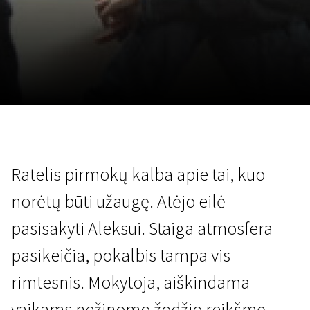
Lapkričio 5 - 22
2026
Ratelis pirmokų kalba apie tai, kuo
norėtų būti užaugę. Atėjo eilė
pasisakyti Aleksui. Staiga atmosfera
pasikeičia, pokalbis tampa vis
rimtesnis. Mokytoja, aiškindama
vaikams nežinomo žodžio reikšmę,