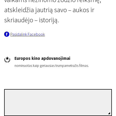
atskleidžia jautrią savo – aukos ir
skriaudėjo – istoriją.
Pasidalink Facebook
Trumpametražių filmų programa „Europos kino akademijos nominantai ir laureatai 20
Maži vaikai, dideli žodžiai
Europos kino apdovanojimai
12 min. | Drama | N/A
nominuotas kaip geriausias trumpametražis filmas.
Lisa James Larsson
Režisierius(-ė)