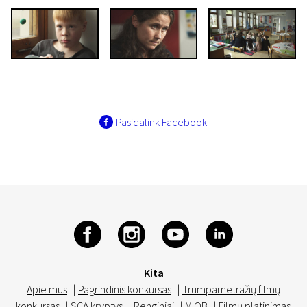
Pasidalink Facebook
Kita
Apie mus
|
Pagrindinis konkursas
|
Trumpametražių filmų
konkursas
|
SCA kryptys
|
Renginiai
|
MIOB
|
Filmų platinimas