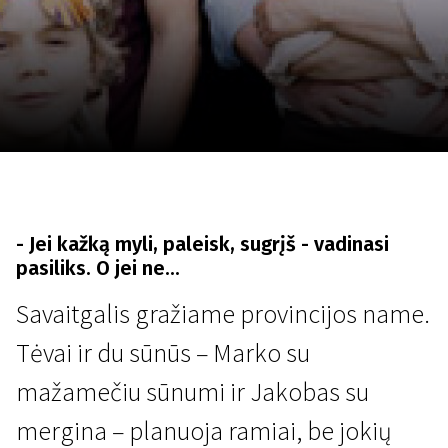
Lapkričio 5 - 22
2026
- Jei kažką myli, paleisk, sugrįš - vadinasi
pasiliks. O jei ne...
Savaitgalis gražiame provincijos name.
Tėvai ir du sūnūs – Marko su
mažamečiu sūnumi ir Jakobas su
mergina – planuoja ramiai, be jokių