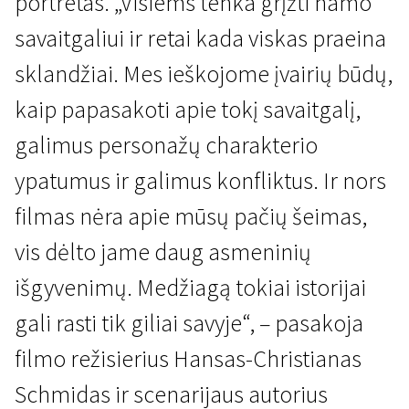
portretas. „Visiems tenka grįžti namo
savaitgaliui ir retai kada viskas praeina
sklandžiai. Mes ieškojome įvairių būdų,
kaip papasakoti apie tokį savaitgalį,
galimus personažų charakterio
ypatumus ir galimus konfliktus. Ir nors
filmas nėra apie mūsų pačių šeimas,
vis dėlto jame daug asmeninių
išgyvenimų. Medžiagą tokiai istorijai
gali rasti tik giliai savyje“, – pasakoja
filmo režisierius Hansas-Christianas
Schmidas ir scenarijaus autorius