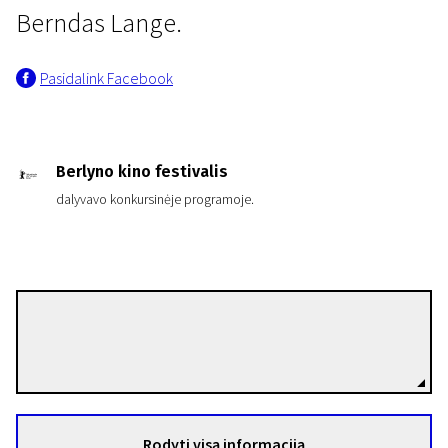
Berndas Lange.
Pasidalink Facebook
Berlyno kino festivalis
dalyvavo konkursinėje programoje.
Hans-Christian Schmid
Režisierius(-ė)
Rodyti visą informaciją