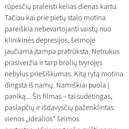
rūpesčių praleisti kelias dienas kartu.
Tačiau kai prie pietų stalo motina
pareiškia nebevartojanti vaistų nuo
klinikinės depresijos, šeimoje
jaučiama įtampa pratrūksta. Netrukus
Kertant Europą
prasiveržia ir tarp brolių tvyrojęs
Kas lieka
nebylus priešiškumas. Kitą rytą motina
1 val. 25 min. | Drama | N/A
dingsta iš namų. Namiškiai puola į
paniką... Šis filmas – tai sudėtingas,
paslapčių ir išdavysčių paženklintas
vienos „idealios“ šeimos