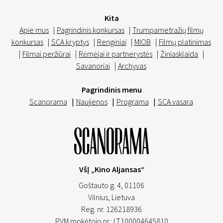
Kita
Apie mus
|
Pagrindinis konkursas
|
Trumpametražių filmų
konkursas
|
SCA kryptys
|
Renginiai
|
MIOB
|
Filmų platinimas
|
Filmai peržiūrai
|
Rėmėjai ir partnerystės
|
Žiniasklaida
|
Savanoriai
|
Archyvas
Pagrindinis menu
Scanorama
|
Naujienos
|
Programa
|
SCA vasara
VšĮ „Kino Aljansas“
Goštauto g. 4, 01106
Vilnius,
Lietuva
Reg. nr. 126218936
PVM mokėtojo nr.: LT100004645810