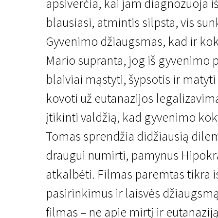
apsiverčia, kai jam diagnozuoja i
blausiasi, atmintis silpsta, vis sun
Gyvenimo džiaugsmas, kad ir koks 
Mario supranta, jog iš gyvenimo pa
blaiviai mąstyti, šypsotis ir matyt
Kertant Europą
kovoti už eutanazijos legalizavim
Iki amžinybės
įtikinti valdžią, kad gyvenimo ko
1 val. 58 min. | Drama | N/A
Tomas sprendžia didžiausią dile
draugui numirti, pamynus Hipokrat
atkalbėti. Filmas paremtas tikra i
pasirinkimus ir laisvės džiaugsmą
filmas – ne apie mirtį ir eutanazij