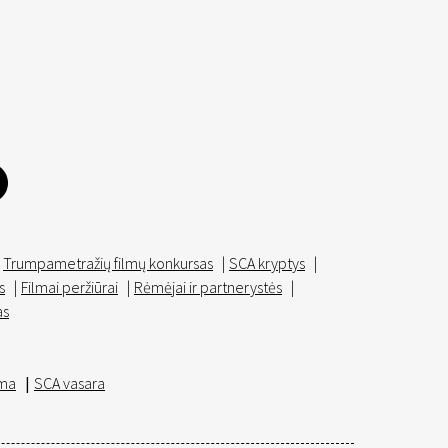
Trumpametražių filmų konkursas
|
SCA kryptys
|
s
|
Filmai peržiūrai
|
Rėmėjai ir partnerystės
|
as
ma
|
SCA vasara