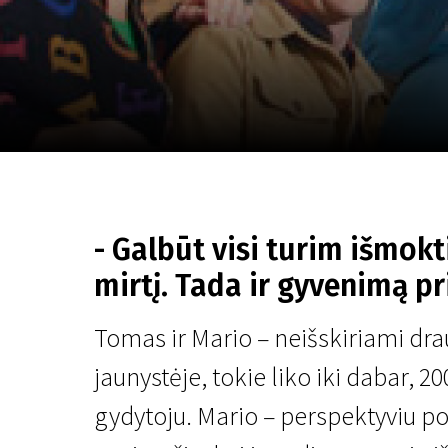
Lapkričio 5 - 22
2026
- Galbūt visi turim išmokt
mirtį. Tada ir gyvenimą pr
Tomas ir Mario – neišskiriami dra
jaunystėje, tokie liko iki dabar, 
gydytoju. Mario – perspektyviu po