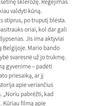
šsėtinę sklerozę. Regėjimas
kiau valdyti kūną.
stiprus, po truputį blėsta.
sitrauks oriai, kol dar gali
i šypsenas. Jis ima aktyviai
ą Belgijoje. Mario bando
kybė svaresnė už jo trukmę.
mą gyvenime – padėti
o priesaiką, ar jį
storija apie veriančius
. „Noriu pabrėžti, kad
ą. Kūriau filmą apie