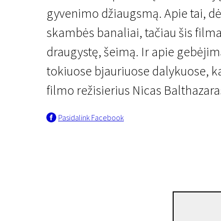
gyvenimo džiaugsmą. Apie tai, dėl
skambės banaliai, tačiau šis film
draugystę, šeimą. Ir apie gebėjimą 
tokiuose bjauriuose dalykuose, kai
filmo režisierius Nicas Balthazara
Pasidalink Facebook