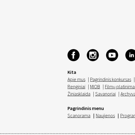
Kita
Apie mus
|
Pagrindinis konkursas
|
Renginiai
|
MIOB
|
Filmų platinima
Žiniasklaida
|
Savanoriai
|
Archyv
Pagrindinis menu
Scanorama
|
Naujienos
|
Progra