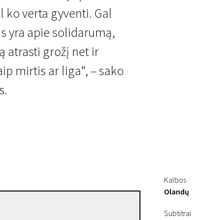
 ko verta gyventi. Gal
as yra apie solidarumą,
atrasti grožį net ir
p mirtis ar liga“, – sako
s.
Kalbos
Olandų
Nic Balthazar
Subtitrai