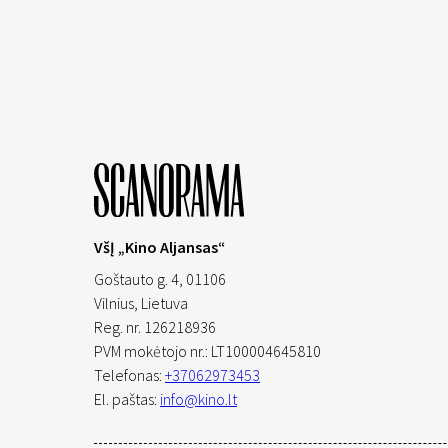
VšĮ „Kino Aljansas“
Goštauto g. 4, 01106
Vilnius,
Lietuva
Reg. nr. 126218936
PVM mokėtojo nr.: LT100004645810
Telefonas:
+37062973453
El. paštas:
info@kino.lt