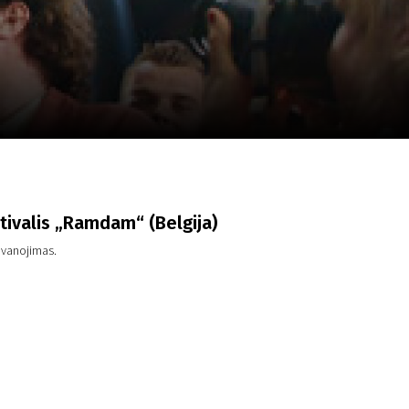
a
SCA vasara
...
tivalis „Ramdam“ (Belgija)
ovanojimas.