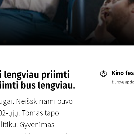
LT
Scanorama
Naujienos
Program
i lengviau priimti
Kino fes
žiūrovų apd
iimti bus lengviau.
ugai. Neišskiriami buvo
2002-ųjų. Tomas tapo
litiku. Gyvenimas