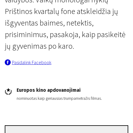
Prištinos kvartalų fone atskleidžia jų
išgyventas baimes, netektis,
prisiminimus, pasakoja, kaip pasikeitė
jų gyvenimas po karo.
Trumpametražių filmų programa „Europos kino akademijos nominantai ir laureatai 20
Pasidalink Facebook
Iš meilės
29 min. | Drama | N/A
Europos kino apdovanojimai
nominuotas kaip geriausias trumpametražis filmas.