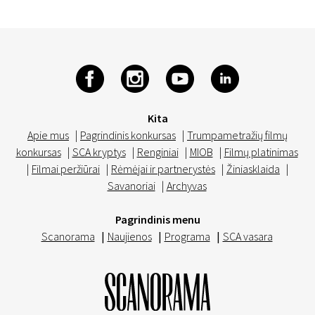
Kita
Apie mus
|
Pagrindinis konkursas
|
Trumpametražių filmų
konkursas
|
SCA kryptys
|
Renginiai
|
MIOB
|
Filmų platinimas
|
Filmai peržiūrai
|
Rėmėjai ir partnerystės
|
Žiniasklaida
|
Savanoriai
|
Archyvas
Pagrindinis menu
Scanorama
|
Naujienos
|
Programa
|
SCA vasara