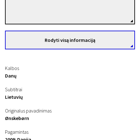
Birgitte Stærmose
Režisierius(-ė)
Rodyti visą informaciją
Kalbos
Danų
Subtitrai
Lietuvių
Originalus pavadinimas
Ønskebørn
Pagamintas
2009: Danija