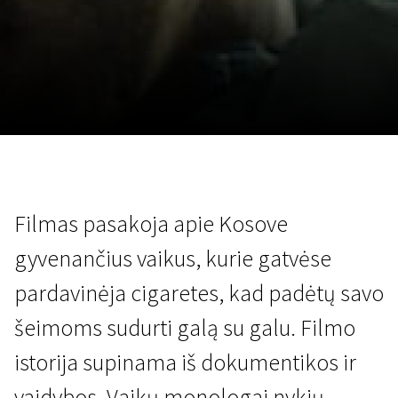
Lapkričio 5 - 22
2026
Filmas pasakoja apie Kosove
gyvenančius vaikus, kurie gatvėse
pardavinėja cigaretes, kad padėtų savo
šeimoms sudurti galą su galu. Filmo
istorija supinama iš dokumentikos ir
vaidybos. Vaikų monologai nykių